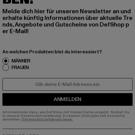
Melde dich hier für unseren Newsletter an und
erhalte künftig Informationen über aktuelle Tre
nds, Angebote und Gutscheine von DefShop p
er E-Mail!
An welchen Produkten bist du interessiert?
MÄNNER
FRAUEN
E-MAIL
ANMELDEN
Informationen dazu, wie DefShop mit Deinen Daten umgeht, findest Du
in unserer Datenschutzerklärung. Du kannst Dich jederzeit kostenfei
abmelden.
Datenschutzerklärung lesen.