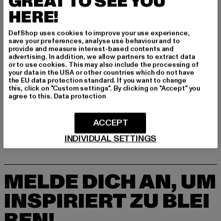
GREAT TO SEE YOU
Dr.-Robert-Murjahn-Straße 7 | 64372 Ober-Ramstadt |
HERE!
DE
DefShop uses cookies to improve your use experience,
save your preferences, analyse use behaviour and to
provide and measure interest-based contents and
GRÖSSE & PASSFORM
advertising. In addition, we allow partners to extract data
or to use cookies. This may also include the processing of
your data in the USA or other countries which do not have
PFLEGEHINWEISE
the EU data protection standard. If you want to change
this, click on "Custom settings". By clicking on "Accept" you
LIEFERUNG & RÜCKGABE
agree to this.
Data protection
ACCEPT
INDIVIDUAL SETTINGS
MELDE DICH AN, UM
INSPIRIERT ZU BLEI
BEN!