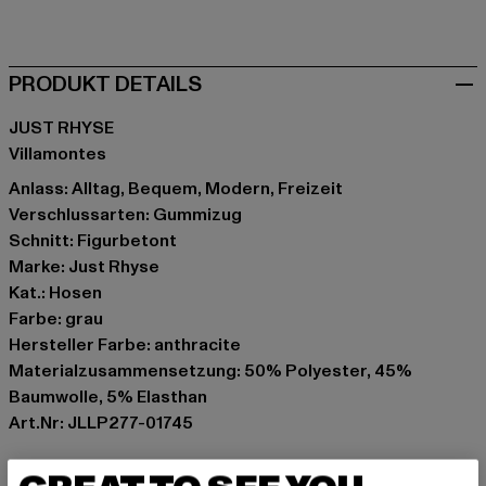
rosa
violet
PRODUKT DETAILS
JUST RHYSE
Villamontes
Anlass: Alltag, Bequem, Modern, Freizeit
Verschlussarten: Gummizug
Schnitt: Figurbetont
Marke: Just Rhyse
Kat.: Hosen
Farbe: grau
Hersteller Farbe: anthracite
Materialzusammensetzung: 50% Polyester, 45%
Baumwolle, 5% Elasthan
Art.Nr: JLLP277-01745
Hersteller: TB International GmbH |
info@tbint.de