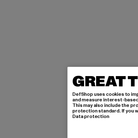
GREAT T
DefShop uses cookies to imp
and measure interest-based c
This may also include the pr
protection standard. If you w
Data protection