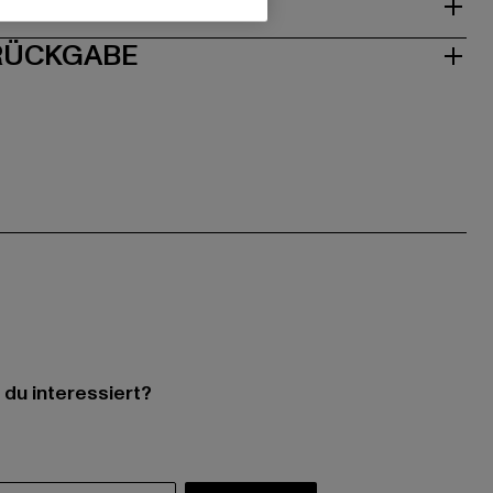
ISE
 RÜCKGABE
 du interessiert?