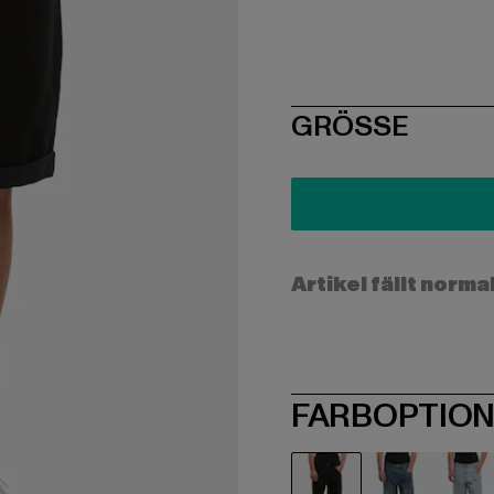
SIZE
GRÖSSE
Artikel fällt norma
FARBOPTIO