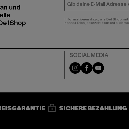
E-MAIL
 an und
elle
Informationen dazu, wie DefShop mit 
 DefShop
kannst Dich jederzeit kostenfei abme
e
Instagram
Facebook
YouTube
REISGARANTIE
SICHERE BEZAHLUNG