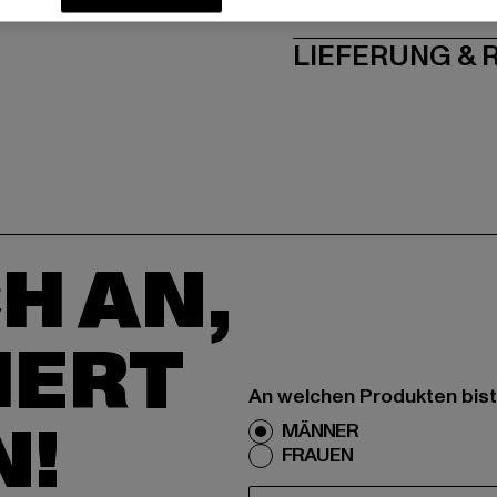
PFLEGEHINWE
LIEFERUNG &
H AN,
IERT
An welchen Produkten bist
N!
MÄNNER
FRAUEN