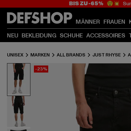
BIS ZU -65%
😲💥 Sum
MÄNNER
FRAUEN
NEU
BEKLEIDUNG
SCHUHE
ACCESSOIRES
UNISEX
MARKEN
ALL BRANDS
JUST RHYSE
A
-23%