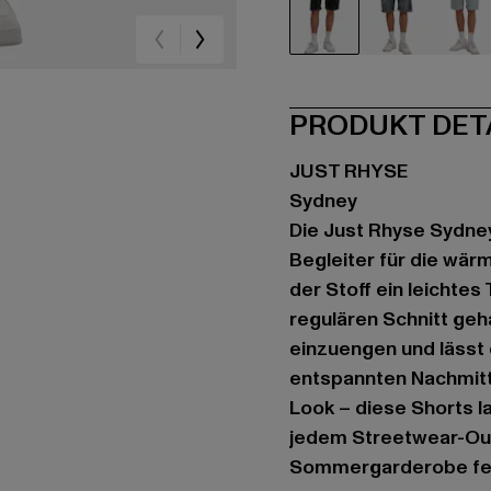
schwarz
blau
bla
PRODUKT DET
JUST RHYSE
Sydney
Die Just Rhyse Sydney
Begleiter für die wär
der Stoff ein leichte
regulären Schnitt geh
einzuengen und lässt 
entspannten Nachmitt
Look – diese Shorts l
jedem Streetwear-Outfi
Sommergarderobe fehl