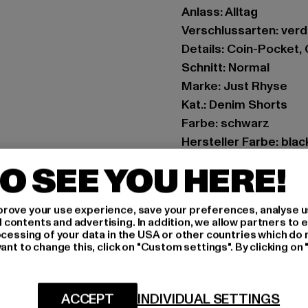
Anlass: Alltag
Verschlussarten: ver
Details: Coin-Pocket
Schnitt: Normal
Marke: Just Rhyse
Kat.: Denim Shorts
Farbe: schwarz
Hersteller Farbe: blac
Materialzusammense
O SEE YOU HERE!
Art.Nr: JRSH325-000
rove your use experience, save your preferences, analyse u
Hersteller: TB Intern
ontents and advertising. In addition, we allow partners to e
Dr.-Robert-Murjahn-S
ocessing of your data in the USA or other countries which do 
ant to change this, click on "Custom settings". By clicking on 
GRÖSSE 
ACCEPT
INDIVIDUAL SETTINGS