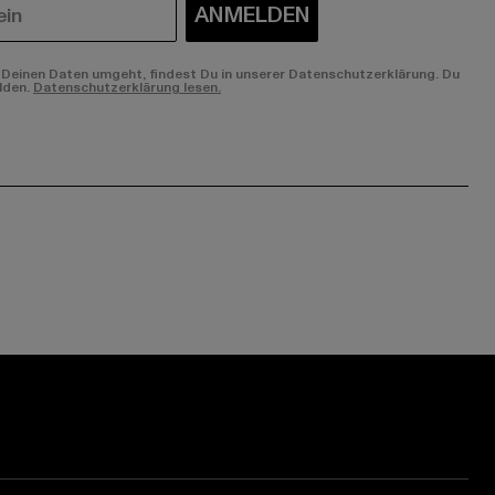
ANMELDEN
Deinen Daten umgeht, findest Du in unserer Datenschutzerklärung. Du
lden.
Datenschutzerklärung lesen.