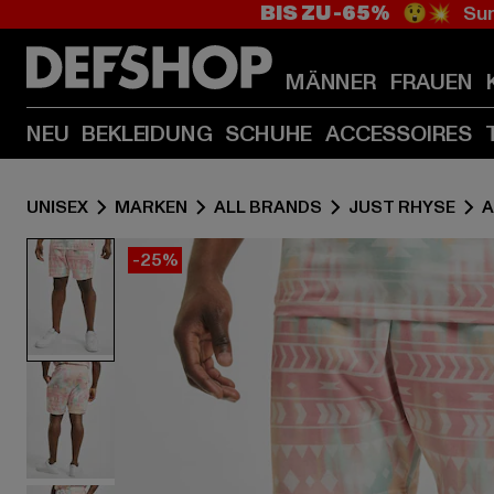
BIS ZU -65%
😲💥 Sum
MÄNNER
FRAUEN
NEU
BEKLEIDUNG
SCHUHE
ACCESSOIRES
UNISEX
MARKEN
ALL BRANDS
JUST RHYSE
A
-25%