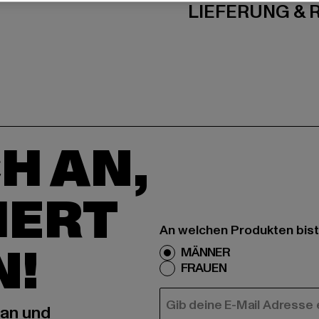
LIEFERUNG &
H AN,
IERT
An welchen Produkten bist
N!
MÄNNER
FRAUEN
E-MAIL
 an und