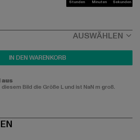
Stunden
Minuten
Sekunden
AUSWÄHLEN
IN DEN WARENKORB
l aus
 diesem Bild die Größe L und ist NaN m groß.
NEN