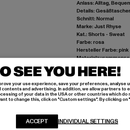
Anlass: Alltag, Bequem,
Details: Gesäßtaschen
Schnitt: Normal
Marke: Just Rhyse
Kat.: Shorts - Sweat
Farbe: rosa
Hersteller Farbe: pink
Materialzusammenset
Art.Nr: JRSH310-0018
O SEE YOU HERE!
Hersteller: TB Intern
rove your use experience, save your preferences, analyse u
Dr.-Robert-Murjahn-S
ontents and advertising. In addition, we allow partners to e
ocessing of your data in the USA or other countries which do 
ant to change this, click on "Custom settings". By clicking on 
GRÖSSE 
PFLEGEHINWE
ACCEPT
INDIVIDUAL SETTINGS