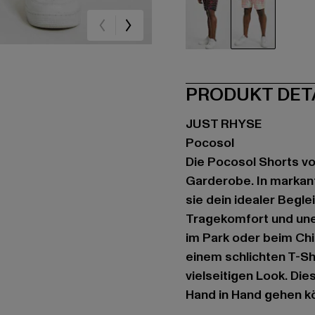
braun
rosa
PRODUKT DET
JUST RHYSE
Pocosol
Die Pocosol Shorts vo
Garderobe. In markant
sie dein idealer Begle
Tragekomfort und une
im Park oder beim Chi
einem schlichten T-Sh
vielseitigen Look. Di
Hand in Hand gehen k