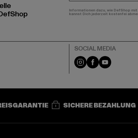
elle
Informationen dazu, wie DefShop mit 
 DefShop
kannst Dich jederzeit kostenfei abme
e
Instagram
Facebook
YouTube
REISGARANTIE
SICHERE BEZAHLUNG