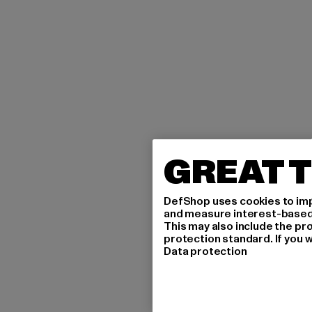
GREAT T
DefShop uses cookies to imp
and measure interest-based c
This may also include the pr
protection standard. If you w
Data protection