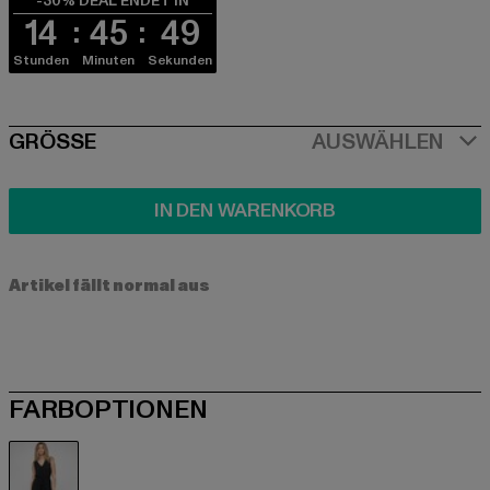
-30% DEAL ENDET IN
14
45
49
Stunden
Minuten
Sekunden
SIZE
GRÖSSE
AUSWÄHLEN
IN DEN WARENKORB
Artikel fällt normal aus
FARBOPTIONEN