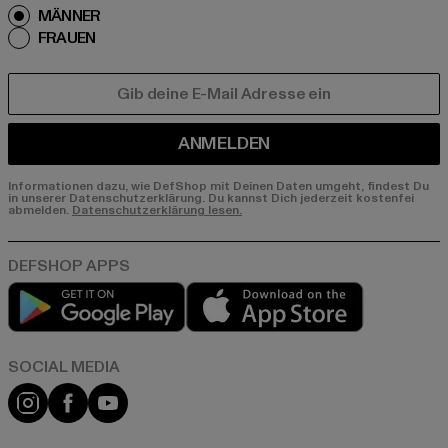
MÄNNER
FRAUEN
E-MAIL
ANMELDEN
Informationen dazu, wie DefShop mit Deinen Daten umgeht, findest Du
in unserer Datenschutzerklärung. Du kannst Dich jederzeit kostenfei
abmelden.
Datenschutzerklärung lesen.
Play market
App store
Instagram
Facebook
YouTube