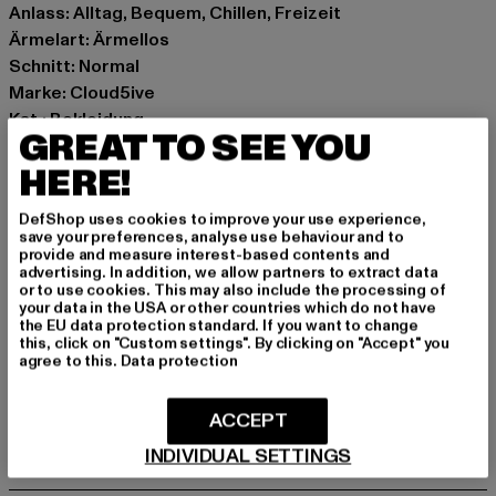
Anlass: Alltag, Bequem, Chillen, Freizeit
Ärmelart: Ärmellos
Schnitt: Normal
Marke: Cloud5ive
Kat.: Bekleidung
GREAT TO SEE YOU
Farbe: schwarz
HERE!
Hersteller Farbe: black
Materialzusammensetzung: 100% Polyester
DefShop uses cookies to improve your use experience,
Art.Nr: CL6905-00007
save your preferences, analyse use behaviour and to
provide and measure interest-based contents and
advertising. In addition, we allow partners to extract data
Hersteller: Styleboom Textilhandels GmbH & Co. KG |
or to use cookies. This may also include the processing of
info@77onlineshop.eu
your data in the USA or other countries which do not have
the EU data protection standard. If you want to change
Am Kapellhof 22 | 47608 Geldern | DE
this, click on "Custom settings". By clicking on "Accept" you
agree to this.
Data protection
GRÖSSE & PASSFORM
ACCEPT
INDIVIDUAL SETTINGS
PFLEGEHINWEISE