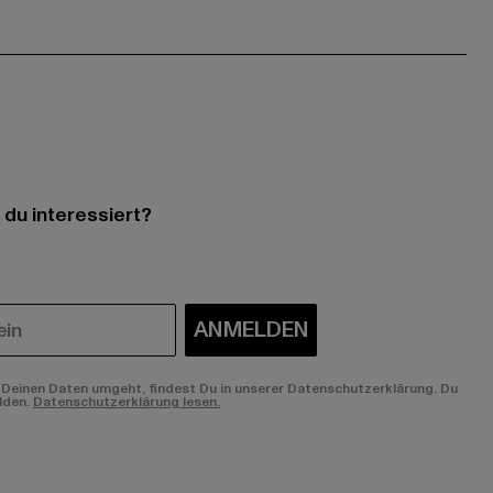
 du interessiert?
ANMELDEN
Deinen Daten umgeht, findest Du in unserer Datenschutzerklärung. Du
lden.
Datenschutzerklärung lesen.