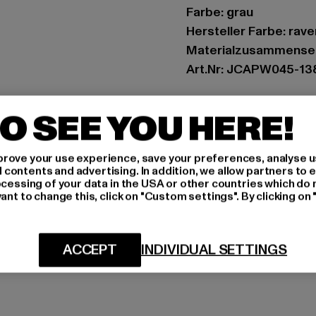
Farbe: grau
Hersteller Farbe: rave
Materialzusammenset
Art.Nr: JCAPW045-13
Hersteller: INK GmbH 
O SEE YOU HERE!
Schnellgasse 2 | 5224
rove your use experience, save your preferences, analyse u
GRÖSSE 
ontents and advertising. In addition, we allow partners to e
ocessing of your data in the USA or other countries which do 
ant to change this, click on "Custom settings". By clicking on 
PFLEGEHINWE
LIEFERUNG &
ACCEPT
INDIVIDUAL SETTINGS