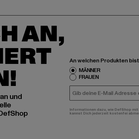
H AN,
IERT
An welchen Produkten bist
N!
MÄNNER
FRAUEN
E-MAIL
 an und
elle
Informationen dazu, wie DefShop mit 
 DefShop
kannst Dich jederzeit kostenfei abme