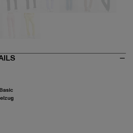
hwarz
schwarz
schwarz
blau
blau
braun
grün
sa
violet
gelb
AILS
 Basic
delzug
t