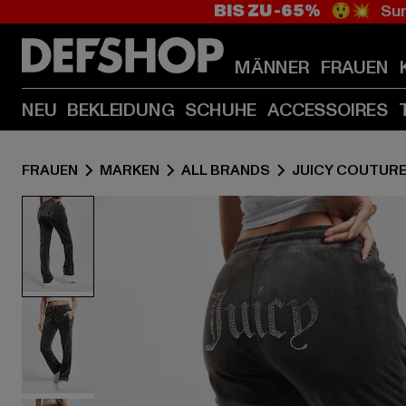
BIS ZU -65%
😲💥 Sum
MÄNNER
FRAUEN
NEU
BEKLEIDUNG
SCHUHE
ACCESSOIRES
FRAUEN
MARKEN
ALL BRANDS
JUICY COUTUR