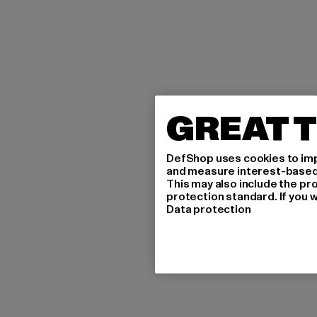
GREAT T
DefShop uses cookies to imp
and measure interest-based c
This may also include the pr
protection standard. If you w
Data protection