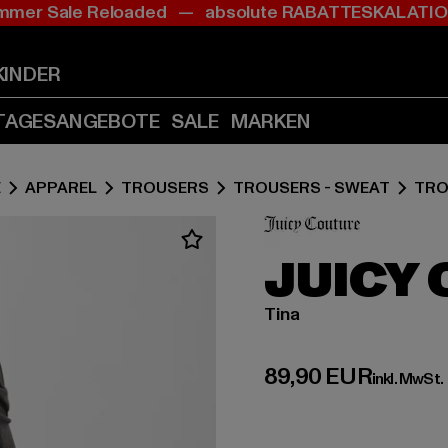
mer Sale Reloaded — absolute RABATTESKALAT
Zum
Zum
Inhalt
Fußzeile
springen
springen
KINDER
(Enter
(Enter
drücken)
drücken)
TAGESANGEBOTE
SALE
MARKEN
E
APPAREL
TROUSERS
TROUSERS - SWEAT
TRO
JUICY
Tina
Derzeitiger Preis:
89,90 EUR
inkl. MwSt.