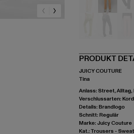
beige
beige
sc
grün
grau
ro
PRODUKT DET
JUICY COUTURE
Tina
Anlass: Street, Alltag,
Verschlussarten: Kor
Details: Brandlogo
Schnitt: Regulär
Marke: Juicy Couture
Kat.: Trousers - Swea