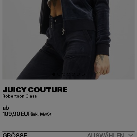
JUICY COUTURE
Robertson Class
Derzeitiger Preis: ab 109,90 EUR
ab
109,90 EUR
inkl. MwSt.
GRÖSSE
AUSWÄHLEN