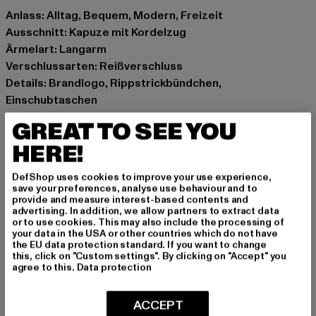
Anlass: Alltag, Bequem, Modern, Freizeit
Ausschnitt: Kapuze mit Kordelzug
Ärmelart: Langarm
Verschlussarten: Reißverschluss
Details: Brandlogo, Rippstrickbündchen,
Einschubtaschen
Schnitt: schmal
GREAT TO SEE YOU
Marke: Juicy Couture
HERE!
Kat.: Sweat & Fleece - Hoodies Zipthrough
Farbe: blau
DefShop uses cookies to improve your use experience,
Hersteller Farbe: nightsky
save your preferences, analyse use behaviour and to
provide and measure interest-based contents and
Materialzusammensetzung: 80% Baumwolle, 20%
advertising. In addition, we allow partners to extract data
Polyester
or to use cookies. This may also include the processing of
your data in the USA or other countries which do not have
Art.Nr: JCAP176-19251
the EU data protection standard. If you want to change
this, click on "Custom settings". By clicking on "Accept" you
agree to this.
Data protection
Hersteller: INK GmbH |
support@juicycouture.com
Schnellgasse 2 | 52249 Eschweiler | DE
ACCEPT