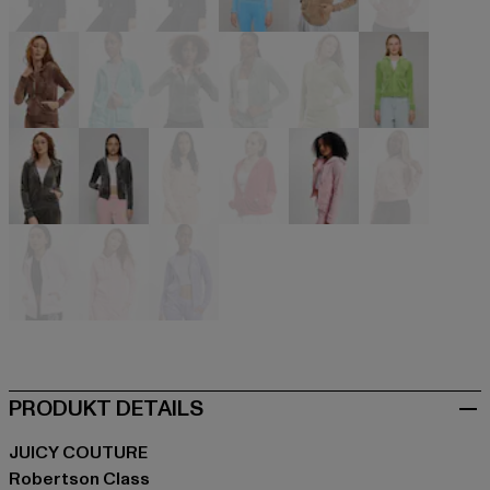
blau
blau
blau
blau
braun
braun
braun
grün
grün
grün
grün
grün
grau
grau
pink
rot
rosa
rosa
rosa
rosa
violet
PRODUKT DETAILS
JUICY COUTURE
Robertson Class