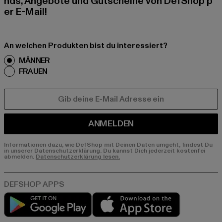
nds, Angebote und Gutscheine von DefShop p
er E-Mail!
An welchen Produkten bist du interessiert?
MÄNNER
FRAUEN
E-MAIL
ANMELDEN
Informationen dazu, wie DefShop mit Deinen Daten umgeht, findest Du
in unserer Datenschutzerklärung. Du kannst Dich jederzeit kostenfei
abmelden.
Datenschutzerklärung lesen.
Play market
App store