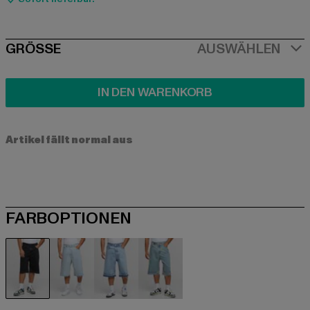
SIZE
GRÖSSE
AUSWÄHLEN
IN DEN WARENKORB
Artikel fällt normal aus
FARBOPTIONEN
schwarz
blau
blau
blau