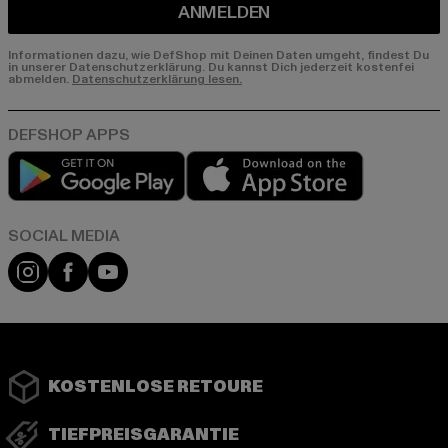
ANMELDEN
Informationen dazu, wie DefShop mit Deinen Daten umgeht, findest Du
in unserer Datenschutzerklärung. Du kannst Dich jederzeit kostenfei
abmelden.
Datenschutzerklärung lesen.
Play market
App store
Instagram
Facebook
YouTube
KOSTENLOSE RETOURE
TIEFPREISGARANTIE