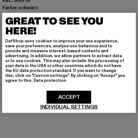
Kat.: Shorts
Farbe: schwarz
Hersteller Farbe: washed black
GREAT TO SEE YOU
Materialzusammensetzung: 100% Baumwolle
HERE!
Art.Nr: JS-B-10005-01921
DefShop uses cookies to improve your use experience,
Hersteller: 2Y Premium GmbH |
info@2y-studios.com
save your preferences, analyse use behaviour and to
provide and measure interest-based contents and
Hollefeldstraße 16 | 48282 Emsdetten | DE
advertising. In addition, we allow partners to extract data
or to use cookies. This may also include the processing of
your data in the USA or other countries which do not have
the EU data protection standard. If you want to change
GRÖSSE & PASSFORM
this, click on "Custom settings". By clicking on "Accept" you
agree to this.
Data protection
PFLEGEHINWEISE
ACCEPT
LIEFERUNG & RÜCKGABE
INDIVIDUAL SETTINGS