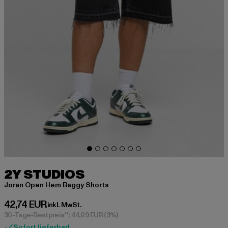
2Y STUDIOS
Joran Open Hem Baggy Shorts
Derzeitiger Preis: 42,74 EUR
42,74 EUR
inkl. MwSt.
30-Tage-Bestpreis**: 44,09 EUR
(3%)
Sofort lieferbar!