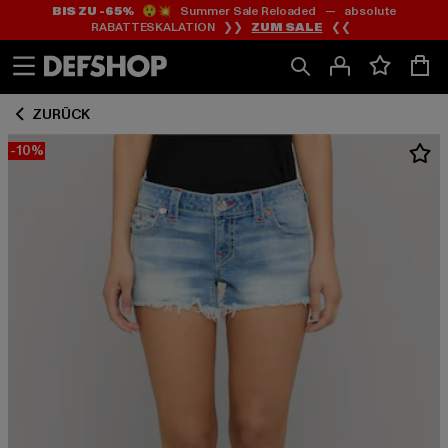
BIS ZU -65%
😲💥 Summer Sale Reloaded — absolute
Zum
Zum
RABATTESKALATION ❯❯
ZUM SALE
❮❮
Inhalt
Fußzeile
springen
springen
ZURÜCK
-10%