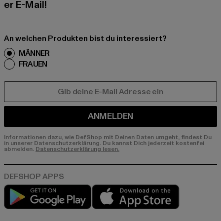
er E-Mail!
An welchen Produkten bist du interessiert?
MÄNNER
FRAUEN
E-MAIL
ANMELDEN
Informationen dazu, wie DefShop mit Deinen Daten umgeht, findest Du
in unserer Datenschutzerklärung. Du kannst Dich jederzeit kostenfei
abmelden.
Datenschutzerklärung lesen.
Play market
App store