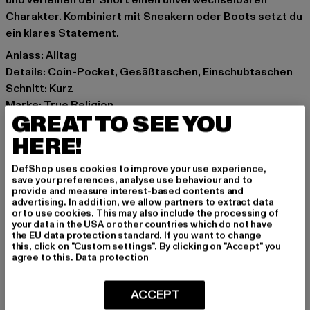
und verleihen der Short einen unverwechselbaren
Charakter. Kombiniert mit Sneakern oder Boots setzt du
ein klares Statement.
Anlass: Alltag
Details: Coin-Pocket, Gesäßtaschen, Einschubtaschen
Schnitt: Kurz
Marke: True Religion
GREAT TO SEE YOU
Kat.: Denim Shorts
Farbe: blau
HERE!
Hersteller Farbe: joey lr short flap
DefShop uses cookies to improve your use experience,
Materialzusammensetzung: 70% Baumwolle, 19%
save your preferences, analyse use behaviour and to
Polyester, 9% Viskose, 2% Elasthan
provide and measure interest-based contents and
advertising. In addition, we allow partners to extract data
Art.Nr: TR209937-23642
or to use cookies. This may also include the processing of
your data in the USA or other countries which do not have
the EU data protection standard. If you want to change
Hersteller: True Religion Brand Jeans Germany GmbH |
this, click on "Custom settings". By clicking on "Accept" you
vertrieb@unifafashion.com
agree to this.
Data protection
Großenbaumer Weg 11 | 40472 Düsseldorf | DE
ACCEPT