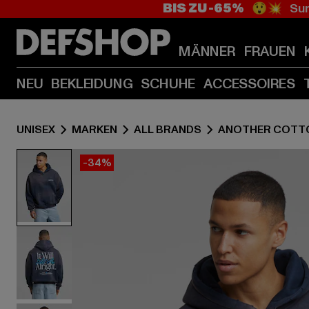
BIS ZU -65%
😲💥 Sum
MÄNNER
FRAUEN
NEU
BEKLEIDUNG
SCHUHE
ACCESSOIRES
UNISEX
MARKEN
ALL BRANDS
ANOTHER COTT
-34%