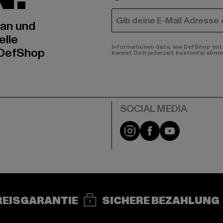
E-MAIL
 an und
elle
Informationen dazu, wie DefShop mit 
 DefShop
kannst Dich jederzeit kostenfei abme
e
Instagram
Facebook
YouTube
REISGARANTIE
SICHERE BEZAHLUNG