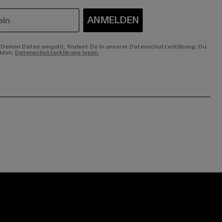
ANMELDEN
Deinen Daten umgeht, findest Du in unserer Datenschutzerklärung. Du
lden.
Datenschutzerklärung lesen.