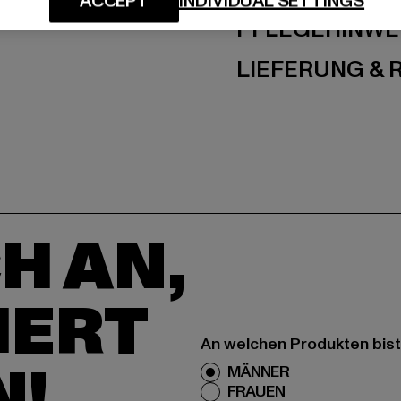
ACCEPT
INDIVIDUAL SETTINGS
PFLEGEHINWE
LIEFERUNG &
H AN,
IERT
An welchen Produkten bist
N!
MÄNNER
FRAUEN