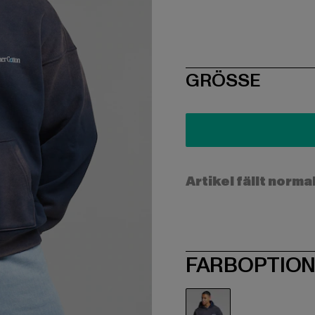
SIZE
GRÖSSE
Artikel fällt norma
FARBOPTIO