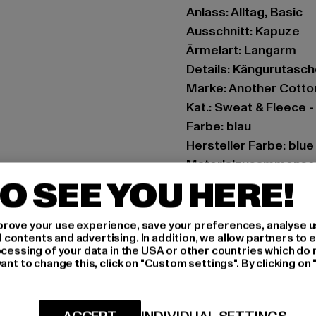
Anlass: Alltag, Basic
Ausschnitt: Kapuze
Ärmelart: Langarm
Details: Kängurutasc
Marke: Another Cotto
Kat.: Sweat & Fleece 
Farbe: blau
Hersteller Farbe: blue
Materialzusammenset
O SEE YOU HERE!
Art.Nr: PD00002356-
Hersteller: Urban Sty
rove your use experience, save your preferences, analyse u
ontents and advertising. In addition, we allow partners to e
agentur@urbanstyle
ocessing of your data in the USA or other countries which do 
Schanzenstraße 41 | 5
ant to change this, click on "Custom settings". By clicking on 
GRÖSSE 