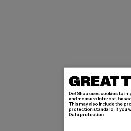
GREAT T
DefShop uses cookies to imp
and measure interest-based c
This may also include the pr
protection standard. If you w
Data protection