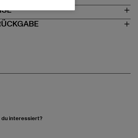
ISE
 RÜCKGABE
 du interessiert?