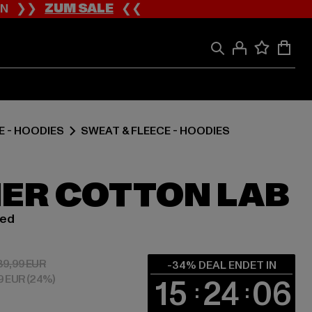
ION ❯❯
ZUM SALE
❮❮
E - HOODIES
SWEAT & FLEECE - HOODIES
ER COTTON LAB
zed
 59,39 EUR
Aktionspreis: 89,99 EUR
89,99 EUR
-34% DEAL ENDET IN
29 EUR
(24%)
15
24
06