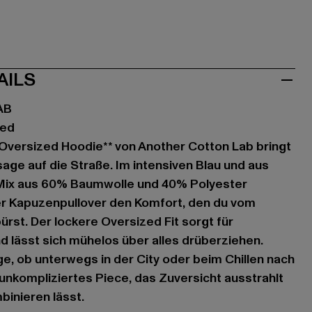
AILS
AB
zed
ht Oversized Hoodie** von Another Cotton Lab bringt
ge auf die Straße. Im intensiven Blau und aus
Mix aus 60% Baumwolle und 40% Polyester
ser Kapuzenpullover den Komfort, den du vom
ürst. Der lockere Oversized Fit sorgt für
 lässt sich mühelos über alles drüberziehen.
ge, ob unterwegs in der City oder beim Chillen nach
 unkompliziertes Piece, das Zuversicht ausstrahlt
mbinieren lässt.