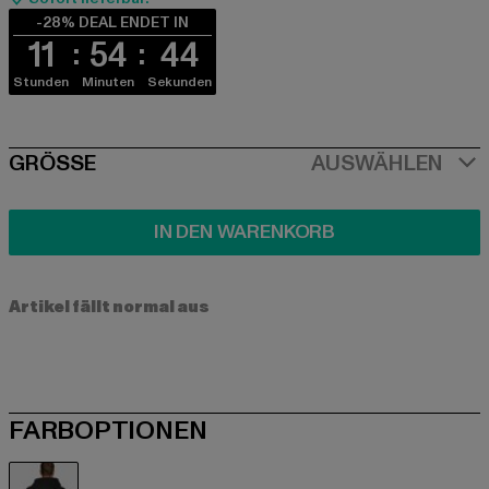
-28% DEAL ENDET IN
11
54
44
Stunden
Minuten
Sekunden
SIZE
GRÖSSE
AUSWÄHLEN
IN DEN WARENKORB
Artikel fällt normal aus
FARBOPTIONEN