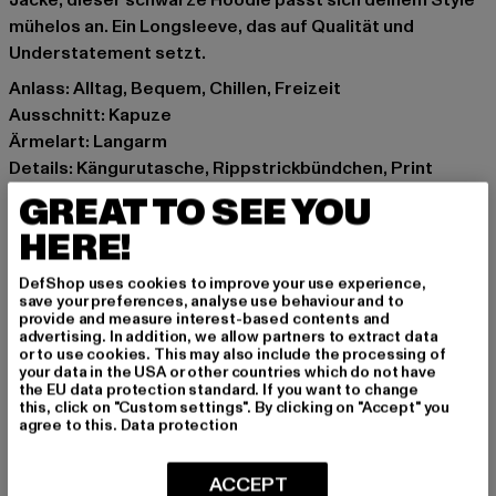
Jacke, dieser schwarze Hoodie passt sich deinem Style
mühelos an. Ein Longsleeve, das auf Qualität und
Understatement setzt.
Anlass: Alltag, Bequem, Chillen, Freizeit
Ausschnitt: Kapuze
Ärmelart: Langarm
Details: Kängurutasche, Rippstrickbündchen, Print
Schnitt: Oversize
GREAT TO SEE YOU
Marke: Mister Tee Upscale
HERE!
Kat.: Hoodies
Farbe: schwarz
DefShop uses cookies to improve your use experience,
Hersteller Farbe: black
save your preferences, analyse use behaviour and to
provide and measure interest-based contents and
Materialzusammensetzung: 100% Baumwolle
advertising. In addition, we allow partners to extract data
Art.Nr: MT2541-00007
or to use cookies. This may also include the processing of
your data in the USA or other countries which do not have
the EU data protection standard. If you want to change
Hersteller: TB International GmbH |
info@tbint.de
this, click on "Custom settings". By clicking on "Accept" you
agree to this.
Data protection
Dr.-Robert-Murjahn-Straße 7 | 64372 Ober-Ramstadt |
DE
ACCEPT