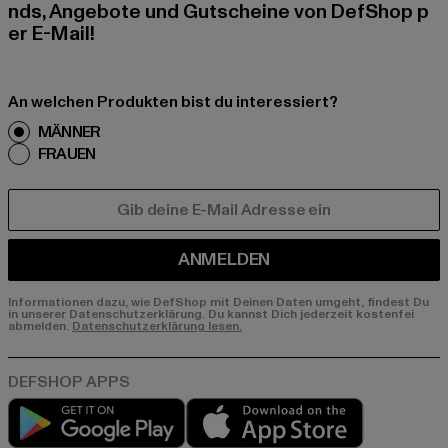
nds, Angebote und Gutscheine von DefShop p
er E-Mail!
An welchen Produkten bist du interessiert?
MÄNNER
FRAUEN
E-MAIL
ANMELDEN
Informationen dazu, wie DefShop mit Deinen Daten umgeht, findest Du
in unserer Datenschutzerklärung. Du kannst Dich jederzeit kostenfei
abmelden.
Datenschutzerklärung lesen.
Play market
App store