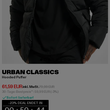
URBAN CLASSICS
Hooded Puffer
Derzeitiger Preis: 61,59 EUR
61,59 EUR
Aktionspreis: 79,99 EUR
inkl. MwSt.
79,99 EUR
30-Tage-Bestpreis**: 59,99 EUR
(-3%)
Sofort lieferbar!
-23% DEAL ENDET IN