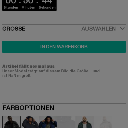
00
50
44
Stunden
Minuten
Sekunden
SIZE
GRÖSSE
AUSWÄHLEN
IN DEN WARENKORB
Artikel fällt normal aus
Unser Model trägt auf diesem Bild die Größe L und
ist NaN m groß.
FARBOPTIONEN