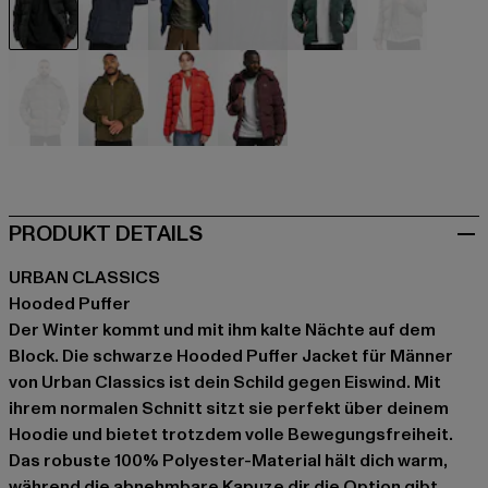
schwarz
blau
blau
blau
grün
grau
grau
olive
rot
rot
PRODUKT DETAILS
URBAN CLASSICS
Hooded Puffer
Der Winter kommt und mit ihm kalte Nächte auf dem
Block. Die schwarze Hooded Puffer Jacket für Männer
von Urban Classics ist dein Schild gegen Eiswind. Mit
ihrem normalen Schnitt sitzt sie perfekt über deinem
Hoodie und bietet trotzdem volle Bewegungsfreiheit.
Das robuste 100% Polyester-Material hält dich warm,
während die abnehmbare Kapuze dir die Option gibt,