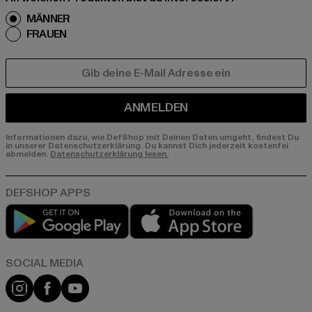
MÄNNER
FRAUEN
E-MAIL
ANMELDEN
Informationen dazu, wie DefShop mit Deinen Daten umgeht, findest Du
in unserer Datenschutzerklärung. Du kannst Dich jederzeit kostenfei
abmelden.
Datenschutzerklärung lesen.
Play market
App store
Instagram
Facebook
YouTube