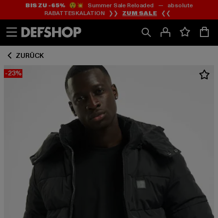
BIS ZU -65%
😲💥 Summer Sale Reloaded — absolute
Zum
Zum
RABATTESKALATION ❯❯
ZUM SALE
❮❮
Inhalt
Fußzeile
springen
springen
ZURÜCK
-23%