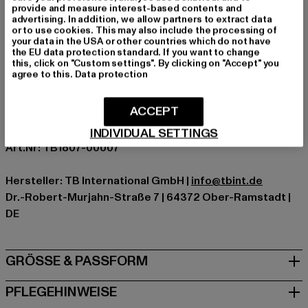
provide and measure interest-based contents and
Ärmelart: Langarm
advertising. In addition, we allow partners to extract data
or to use cookies. This may also include the processing of
Verschlussarten: Reißverschluss
your data in the USA or other countries which do not have
Schnitt: Normal
the EU data protection standard. If you want to change
this, click on "Custom settings". By clicking on "Accept" you
Marke: Urban Classics
agree to this.
Data protection
Kat.: Puffer Jackets
Farbe: schwarz
ACCEPT
Hersteller Farbe: black
Materialzusammensetzung: 100% Polyester
INDIVIDUAL SETTINGS
Art.Nr: TB1807-00007
Hersteller: TB International GmbH |
info@tbint.de
Dr.-Robert-Murjahn-Straße 7 | 64372 Ober-Ramstadt |
DE
GRÖSSE & PASSFORM
PFLEGEHINWEISE