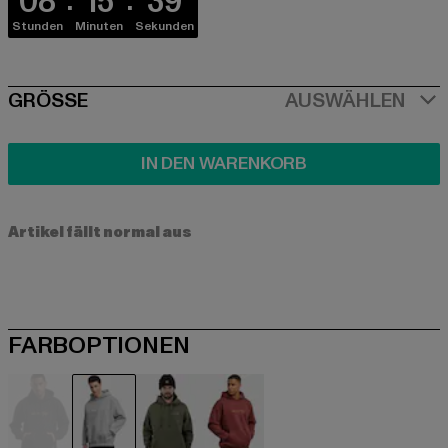
08
15
39
Stunden
Minuten
Sekunden
SIZE
GRÖSSE
AUSWÄHLEN
IN DEN WARENKORB
Artikel fällt normal aus
FARBOPTIONEN