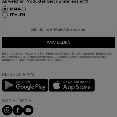
An welchen Produkten bist du interessiert?
MÄNNER
FRAUEN
E-MAIL
ANMELDEN
Informationen dazu, wie DefShop mit Deinen Daten umgeht, findest Du
in unserer Datenschutzerklärung. Du kannst Dich jederzeit kostenfei
abmelden.
Datenschutzerklärung lesen.
Play market
App store
Instagram
Facebook
YouTube