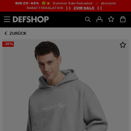
BIS ZU -65%
😲💥 Summer Sale Reloaded — absolute
Zum
Zum
RABATTESKALATION ❯❯
ZUM SALE
❮❮
Inhalt
Fußzeile
springen
springen
ZURÜCK
-38%