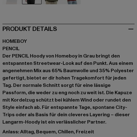
schwarz
grau
olive
rot
PRODUKT DETAILS
HOMEBOY
PENCIL
Der PENCIL Hoody von Homeboy in Grau bringt den
entspannten Streetwear-Look auf den Punkt. Aus einem
angenehmen Mix aus 65% Baumwolle und 35% Polyester
gefertigt, bietet er dir hohen Tragekomfort für jeden
Tag. Der normale Schnitt sorgt für eine lässige
Passform, die weder zu eng noch zu weit ist. Die Kapuze
mit Kordelzug schützt bei kühlem Wind oder rundet den
Style einfach ab. Für entspannte Tage, spontane City-
Trips oder als Basis für dein cleveres Layering – dieser
Langarm-Hoody ist ein verlässlicher Partner.
Anlass: Alltag, Bequem, Chillen, Freizeit