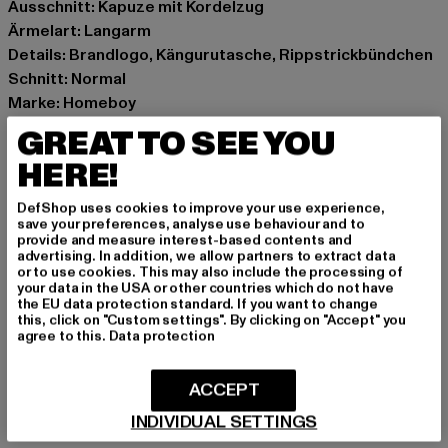
Ausschnitt: Kapuze mit Kordelzug
Ärmelart: Langarm
Details: Brandlogo, Kängurutasche, Rippstrickbündchen
Schnitt: Normal
Marke: Homeboy
Kat.: Hoodies
GREAT TO SEE YOU
Farbe: grau
HERE!
Hersteller Farbe: grey
Materialzusammensetzung: 65% Baumwolle, 35%
DefShop uses cookies to improve your use experience,
Polyester
save your preferences, analyse use behaviour and to
provide and measure interest-based contents and
Art.Nr: 01SW3221-00111
advertising. In addition, we allow partners to extract data
or to use cookies. This may also include the processing of
your data in the USA or other countries which do not have
Hersteller: License to Thrill GmbH |
service@homeboy.eu
the EU data protection standard. If you want to change
Max-Planck-Straße 2 | 63150 Heusenstamm | DE
this, click on "Custom settings". By clicking on "Accept" you
agree to this.
Data protection
GRÖSSE & PASSFORM
ACCEPT
INDIVIDUAL SETTINGS
PFLEGEHINWEISE