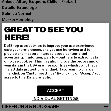
Anlass: Alltag, Bequem, Chillen, Freizeit
Details: Brandlogo
Schnitt: Normal
Marke: Homeboy
Kat.: T-Shirts
GREAT TO SEE YOU
Farbe: schwarz
HERE!
Hersteller Farbe: black
Materialzusammensetzung: 100% Baumwolle
DefShop uses cookies to improve your use experience,
Art.Nr: 01TS3036-00007
save your preferences, analyse use behaviour and to
provide and measure interest-based contents and
advertising. In addition, we allow partners to extract data
Hersteller: License to Thrill GmbH |
service@homeboy.eu
or to use cookies. This may also include the processing of
your data in the USA or other countries which do not have
Max-Planck-Straße 2 | 63150 Heusenstamm | DE
the EU data protection standard. If you want to change
this, click on "Custom settings". By clicking on "Accept" you
agree to this.
Data protection
GRÖSSE & PASSFORM
ACCEPT
PFLEGEHINWEISE
INDIVIDUAL SETTINGS
LIEFERUNG & RÜCKGABE