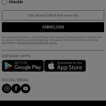
FRAUEN
E-MAIL
ANMELDEN
Informationen dazu, wie DefShop mit Deinen Daten umgeht, findest Du
in unserer Datenschutzerklärung. Du kannst Dich jederzeit kostenfei
abmelden.
Datenschutzerklärung lesen.
Play market
App store
Instagram
Facebook
YouTube