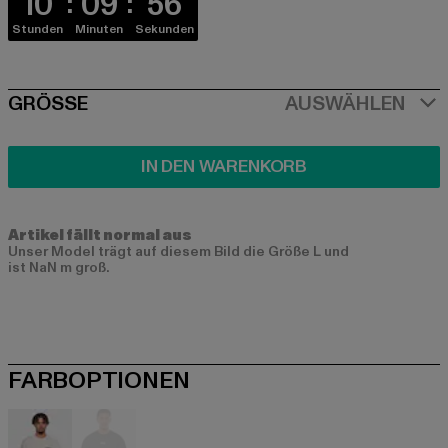
10
09
56
Stunden
Minuten
Sekunden
SIZE
GRÖSSE
AUSWÄHLEN
IN DEN WARENKORB
Artikel fällt normal aus
Unser Model trägt auf diesem Bild die Größe L und
ist NaN m groß.
FARBOPTIONEN