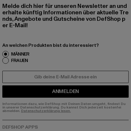
Melde dich hier für unseren Newsletter an und
erhalte künftig Informationen über aktuelle Tre
nds, Angebote und Gutscheine von DefShop p
er E-Mail!
An welchen Produkten bist du interessiert?
MÄNNER
FRAUEN
E-MAIL
ANMELDEN
Informationen dazu, wie DefShop mit Deinen Daten umgeht, findest Du
in unserer Datenschutzerklärung. Du kannst Dich jederzeit kostenfei
abmelden.
Datenschutzerklärung lesen.