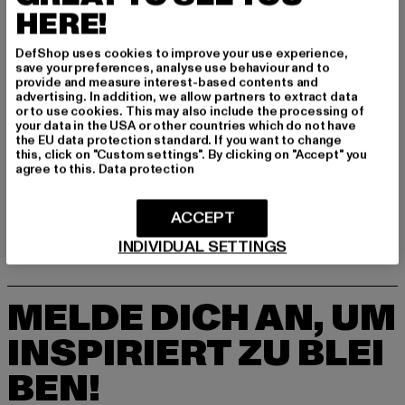
HERE!
Hersteller: Dropsize GmbH |
management@dropsize.de
DefShop uses cookies to improve your use experience,
Motzener Straße 6 | 12277 Berlin | DE
save your preferences, analyse use behaviour and to
provide and measure interest-based contents and
advertising. In addition, we allow partners to extract data
or to use cookies. This may also include the processing of
GRÖSSE & PASSFORM
your data in the USA or other countries which do not have
the EU data protection standard. If you want to change
this, click on "Custom settings". By clicking on "Accept" you
LIEFERUNG & RÜCKGABE
agree to this.
Data protection
ACCEPT
INDIVIDUAL SETTINGS
MELDE DICH AN, UM
INSPIRIERT ZU BLEI
BEN!