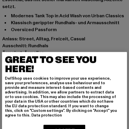
setzt.
Modernes Tank Top in Acid Wash von Urban Classics
Klassisch gerippter Rundhals- und Armausschnitt
Oversized Passform
Anlass: Street, Alltag, Freizeit, Casual
Ausschnitt: Rundhals
Ärmelart: Ärmellos
GREAT TO SEE YOU
Schnitt: Oversize
HERE!
Marke: Urban Classics
Kat.: Tank Tops
DefShop uses cookies to improve your use experience,
Farbe: schwarz
save your preferences, analyse use behaviour and to
Hersteller Farbe: black
provide and measure interest-based contents and
advertising. In addition, we allow partners to extract data
Materialzusammensetzung: 100% Baumwolle
or to use cookies. This may also include the processing of
Art.Nr: TB6222-00007
your data in the USA or other countries which do not have
the EU data protection standard. If you want to change
this, click on "Custom settings". By clicking on "Accept" you
Hersteller: TB International GmbH |
info@tbint.de
agree to this.
Data protection
Dr.-Robert-Murjahn-Straße 7 | 64372 Ober-Ramstadt |
DE