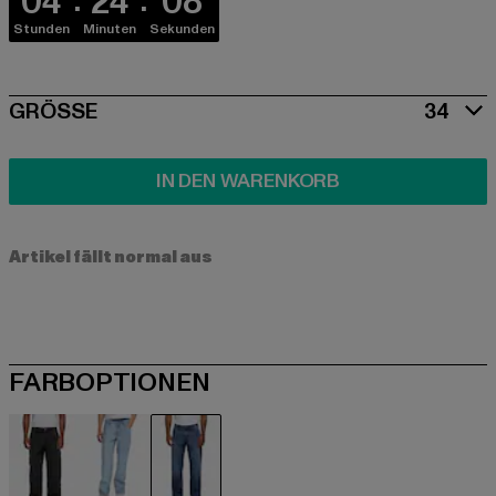
04
24
07
Stunden
Minuten
Sekunden
SIZE
GRÖSSE
34
IN DEN WARENKORB
Artikel fällt normal aus
FARBOPTIONEN