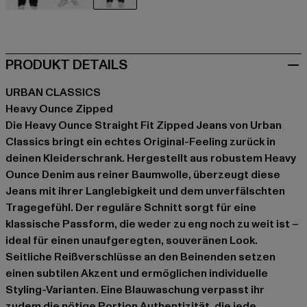
schwarz
blau
blau
PRODUKT DETAILS
URBAN CLASSICS
Heavy Ounce Zipped
Die Heavy Ounce Straight Fit Zipped Jeans von Urban
Classics bringt ein echtes Original-Feeling zurück in
deinen Kleiderschrank. Hergestellt aus robustem Heavy
Ounce Denim aus reiner Baumwolle, überzeugt diese
Jeans mit ihrer Langlebigkeit und dem unverfälschten
Tragegefühl. Der reguläre Schnitt sorgt für eine
klassische Passform, die weder zu eng noch zu weit ist –
ideal für einen unaufgeregten, souveränen Look.
Seitliche Reißverschlüsse an den Beinenden setzen
einen subtilen Akzent und ermöglichen individuelle
Styling-Varianten. Eine Blauwaschung verpasst ihr
zudem die nötige Portion Authentizität, die jede