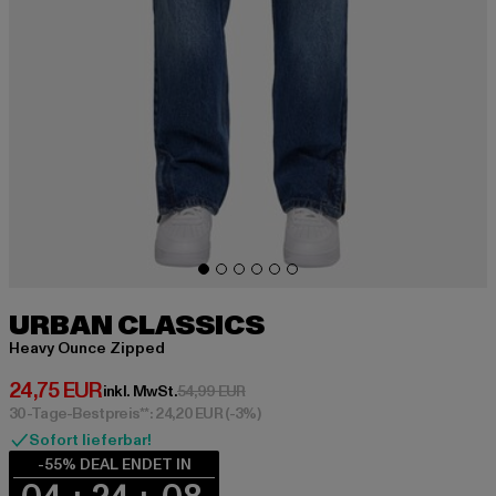
URBAN CLASSICS
Heavy Ounce Zipped
Derzeitiger Preis: 24,75 EUR
24,75 EUR
Aktionspreis: 54,99 EUR
inkl. MwSt.
54,99 EUR
30-Tage-Bestpreis**: 24,20 EUR
(-3%)
Sofort lieferbar!
-55% DEAL ENDET IN