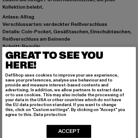
Kollektion belebt.
Anlass: Alltag
Verschlussarten: verdeckter Reißverschluss
Details: Coin-Pocket, Gesäßtaschen, Einschubtaschen,
Reißverschluss am Beinende
Schnitt: Regulär
GREAT TO SEE YOU
Marke: Urban Classics
Kat.: Straight Fit Jeans
HERE!
Farbe: blau
DefShop uses cookies to improve your use experience,
Hersteller Farbe: new mid blue washed
save your preferences, analyse use behaviour and to
Materialzusammensetzung: 100% Baumwolle
provide and measure interest-based contents and
advertising. In addition, we allow partners to extract data
Art.Nr: TB6640-12688
or to use cookies. This may also include the processing of
your data in the USA or other countries which do not have
the EU data protection standard. If you want to change
Hersteller: TB International GmbH |
info@tbint.de
this, click on "Custom settings". By clicking on "Accept" you
Dr.-Robert-Murjahn-Straße 7 | 64372 Ober-Ramstadt |
agree to this.
Data protection
DE
ACCEPT