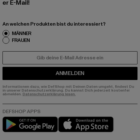
er E-Mail!
An welchen Produkten bist du interessiert?
MÄNNER
FRAUEN
E-MAIL
ANMELDEN
Informationen dazu, wie DefShop mit Deinen Daten umgeht, findest Du
in unserer Datenschutzerklärung. Du kannst Dich jederzeit kostenfei
abmelden.
Datenschutzerklärung lesen.
Play market
App store