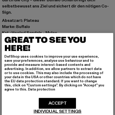
durch die City – dieser Buffalo Schuh bringt dich
selbstbewusst ans Ziel und sichert dir den nötigen Co-
Sign.
Absatzart: Plateau
Marke: Buffalo
Kat.: Heeled Sandals - Mules
GREAT TO SEE YOU
Farbe: schwarz
Hersteller Farbe: black
HERE!
Obermaterial: sonstiges Material
DefShop uses cookies to improve your use experience,
Innenfutter: sonstiges Material
save your preferences, analyse use behaviour and to
Art.Nr: 1291690-00007
provide and measure interest-based contents and
advertising. In addition, we allow partners to extract data
or to use cookies. This may also include the processing of
Hersteller: Buffalo Boots GmbH |
service-de@buffalo-
your data in the USA or other countries which do not have
the EU data protection standard. If you want to change
boots.com
this, click on "Custom settings". By clicking on "Accept" you
Schanzenstraße 41 | 51063 Köln | DE
agree to this.
Data protection
ACCEPT
GRÖSSE & PASSFORM
INDIVIDUAL SETTINGS