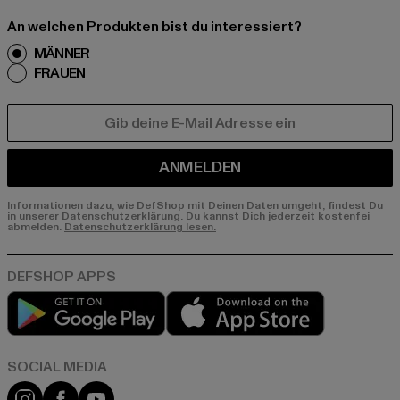
An welchen Produkten bist du interessiert?
MÄNNER
FRAUEN
E-MAIL
ANMELDEN
Informationen dazu, wie DefShop mit Deinen Daten umgeht, findest Du
in unserer Datenschutzerklärung. Du kannst Dich jederzeit kostenfei
abmelden.
Datenschutzerklärung lesen.
Play market
App store
Instagram
Facebook
YouTube