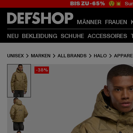
BIS ZU -65%
😲💥 Sum
MÄNNER
FRAUEN
NEU
BEKLEIDUNG
SCHUHE
ACCESSOIRES
UNISEX
MARKEN
ALL BRANDS
HALO
APPARE
-38%