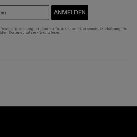
ANMELDEN
Deinen Daten umgeht, findest Du in unserer Datenschutzerklärung. Du
lden.
Datenschutzerklärung lesen.