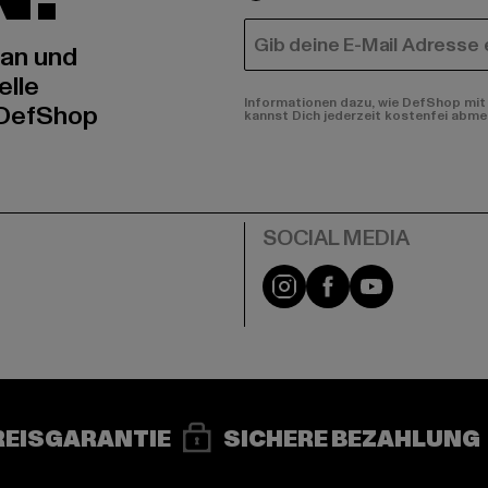
E-MAIL
 an und
elle
Informationen dazu, wie DefShop mit 
 DefShop
kannst Dich jederzeit kostenfei abme
e
Instagram
Facebook
YouTube
REISGARANTIE
SICHERE BEZAHLUNG