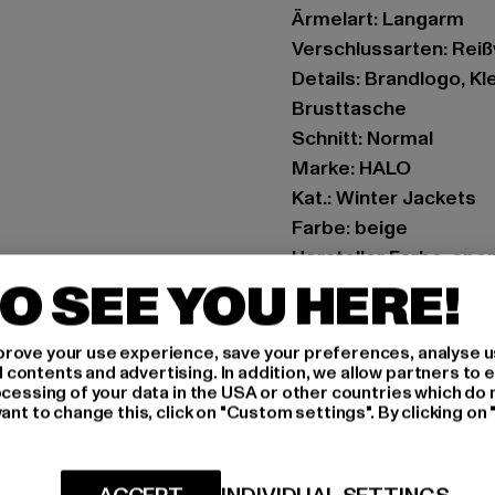
Ärmelart: Langarm
Verschlussarten: Reiß
Details: Brandlogo, K
Brusttasche
Schnitt: Normal
Marke: HALO
Kat.: Winter Jackets
Farbe: beige
Hersteller Farbe: spo
O SEE YOU HERE!
Materialzusammenset
Art.Nr: 229499-21620
rove your use experience, save your preferences, analyse u
ontents and advertising. In addition, we allow partners to e
Hersteller: HUMMEL 
ocessing of your data in the USA or other countries which do 
Balticagade 20 | 8000
ant to change this, click on "Custom settings". By clicking on 
GRÖSSE 