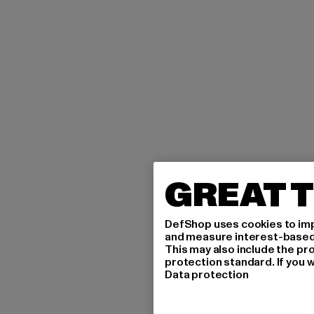
GREAT T
DefShop uses cookies to imp
and measure interest-based c
This may also include the pr
protection standard. If you w
Data protection