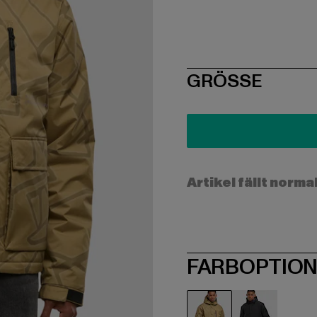
SIZE
GRÖSSE
Artikel fällt norma
FARBOPTIO