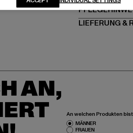
ACCEPT
INDIVIDUAL SETTINGS
PFLEGEHINWE
LIEFERUNG &
H AN,
IERT
An welchen Produkten bist
N!
MÄNNER
FRAUEN