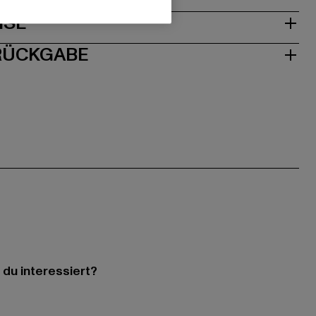
ISE
 RÜCKGABE
 du interessiert?