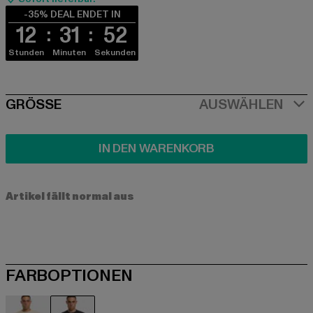
-35% DEAL ENDET IN
12
31
52
Stunden
Minuten
Sekunden
SIZE
GRÖSSE
AUSWÄHLEN
IN DEN WARENKORB
Artikel fällt normal aus
FARBOPTIONEN