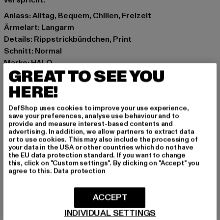
verspricht.
Anlass: Alltag, Bequem, Chillen, Freizeit
Ärmelart: Langarm
Details: Rippstrickbündchen, Print
Schnitt: Normal
Marke: HALO
GREAT TO SEE YOU
Kat.: Sweaters
Farbe: schwarz
HERE!
Hersteller Farbe: black
DefShop uses cookies to improve your use experience,
Materialzusammensetzung: 100% Baumwolle
save your preferences, analyse use behaviour and to
Art.Nr: 230419-00007
provide and measure interest-based contents and
advertising. In addition, we allow partners to extract data
or to use cookies. This may also include the processing of
Hersteller: HUMMEL CENOZOIC APS |
your data in the USA or other countries which do not have
the EU data protection standard. If you want to change
info@newlinehalo.com
this, click on "Custom settings". By clicking on "Accept" you
Balticagade 20 | 8000 Aarhus C | DK
agree to this.
Data protection
ACCEPT
GRÖSSE & PASSFORM
INDIVIDUAL SETTINGS