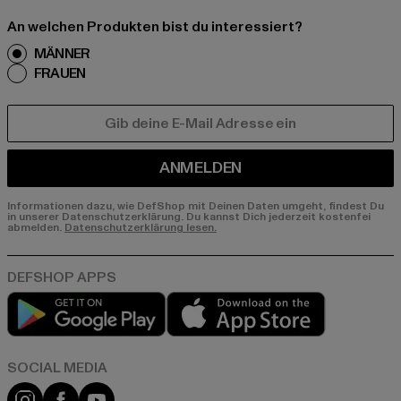
An welchen Produkten bist du interessiert?
MÄNNER
FRAUEN
E-MAIL
ANMELDEN
Informationen dazu, wie DefShop mit Deinen Daten umgeht, findest Du
in unserer Datenschutzerklärung. Du kannst Dich jederzeit kostenfei
abmelden.
Datenschutzerklärung lesen.
Play market
App store
Instagram
Facebook
YouTube