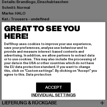
Details: Brandlogo, Einschubtaschen
Schnitt: Normal
Marke: HALO
Kat.: Trousers - undefined
Farbe: schwarz
GREAT TO SEE YOU
Hersteller Farbe: black
HERE!
Materialzusammensetzung: 100% Polyamid
Art.Nr: 229503-00007
DefShop uses cookies to improve your use experience,
save your preferences, analyse use behaviour and to
provide and measure interest-based contents and
Hersteller: HUMMEL CENOZOIC APS |
advertising. In addition, we allow partners to extract data
info@newlinehalo.com
or to use cookies. This may also include the processing of
your data in the USA or other countries which do not have
Balticagade 20 | 8000 Aarhus C | DK
the EU data protection standard. If you want to change
this, click on "Custom settings". By clicking on "Accept" you
agree to this.
Data protection
GRÖSSE & PASSFORM
ACCEPT
PFLEGEHINWEISE
INDIVIDUAL SETTINGS
LIEFERUNG & RÜCKGABE