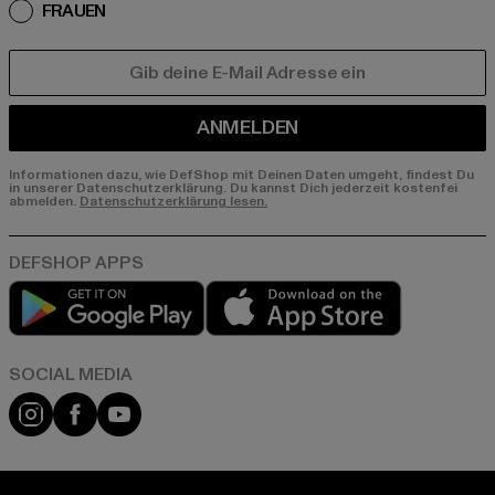
FRAUEN
E-MAIL
ANMELDEN
Informationen dazu, wie DefShop mit Deinen Daten umgeht, findest Du
in unserer Datenschutzerklärung. Du kannst Dich jederzeit kostenfei
abmelden.
Datenschutzerklärung lesen.
Play market
App store
Instagram
Facebook
YouTube