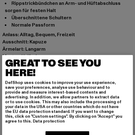
Rippstrickbündchen an Arm- und Hüftabschluss
sorgen für festen Halt
Überschnittene Schultern
Normale Passform
Anlass: Alltag, Bequem, Freizeit
Ausschnitt: Kapuze
Ärmelart: Langarm
Muster: Unifarben
GREAT TO SEE YOU
Schnitt: Normal
HERE!
Marke: Urban Classics
Kat.: Sweat & Fleece - Hoodies
DefShop uses cookies to improve your use experience,
Farbe: beige
save your preferences, analyse use behaviour and to
Hersteller Farbe: pink
provide and measure interest-based contents and
advertising. In addition, we allow partners to extract data
Materialzusammensetzung: 100% Baumwolle
or to use cookies. This may also include the processing of
Art.Nr: UCK2984-00185
your data in the USA or other countries which do not have
the EU data protection standard. If you want to change
this, click on "Custom settings". By clicking on "Accept" you
Hersteller: TB International GmbH |
info@tbint.de
agree to this.
Data protection
Dr.-Robert-Murjahn-Straße 7 | 64372 Ober-Ramstadt |