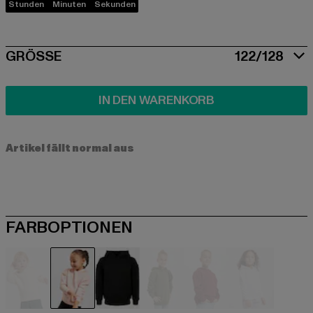
Stunden
Minuten
Sekunden
SIZE
GRÖSSE
122/128
IN DEN WARENKORB
Artikel fällt normal aus
FARBOPTIONEN