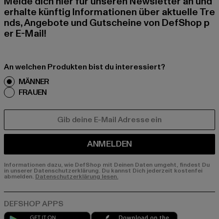
Melde dich hier für unseren Newsletter an und
erhalte künftig Informationen über aktuelle Tre
nds, Angebote und Gutscheine von DefShop p
er E-Mail!
An welchen Produkten bist du interessiert?
MÄNNER
FRAUEN
E-MAIL
ANMELDEN
Informationen dazu, wie DefShop mit Deinen Daten umgeht, findest Du
in unserer Datenschutzerklärung. Du kannst Dich jederzeit kostenfei
abmelden.
Datenschutzerklärung lesen.
Play market
App store