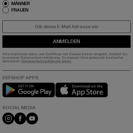
MÄNNER
FRAUEN
E-MAIL
ANMELDEN
Informationen dazu, wie DefShop mit Deinen Daten umgeht, findest Du
in unserer Datenschutzerklärung. Du kannst Dich jederzeit kostenfei
abmelden.
Datenschutzerklärung lesen.
Play market
App store
Instagram
Facebook
YouTube