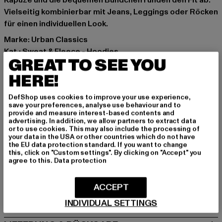
Kapuze und die bequemen Bündchen runden den Fit ab.
Vielseitig kombinierbar mit Jeans, Leggings oder Röcken
für einen individuellen Look.
Marke: Urban Classics
Kat.: Sweat & Fleece - Hoodies
GREAT TO SEE YOU
Farbe: schwarz
Hersteller Farbe: black
HERE!
Materialzusammensetzung: 100% Baumwolle
DefShop uses cookies to improve your use experience,
Art.Nr: UCK4377-00007
save your preferences, analyse use behaviour and to
provide and measure interest-based contents and
advertising. In addition, we allow partners to extract data
Hersteller: TB International GmbH |
info@tbint.de
or to use cookies. This may also include the processing of
Dr.-Robert-Murjahn-Straße 7 | 64372 Ober-Ramstadt |
your data in the USA or other countries which do not have
the EU data protection standard. If you want to change
DE
this, click on "Custom settings". By clicking on "Accept" you
agree to this.
Data protection
GRÖSSE & PASSFORM
ACCEPT
PFLEGEHINWEISE
INDIVIDUAL SETTINGS