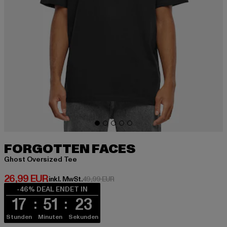
FORGOTTEN FACES
Ghost Oversized Tee
Derzeitiger Preis: 26,99 EUR
26,99 EUR
Aktionspreis: 49,99 EUR
inkl. MwSt.
49,99 EUR
-46% DEAL ENDET IN
17
51
23
Stunden
Minuten
Sekunden