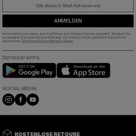
E-MAIL
ANMELDEN
Informationen dazu, wie DefShop mit Deinen Daten umgeht, findest Du
in unserer Datenschutzerklärung. Du kannst Dich jederzeit kostenfei
abmelden.
Datenschutzerklärung lesen.
Play market
App store
Instagram
Facebook
YouTube
KOSTENLOSE RETOURE