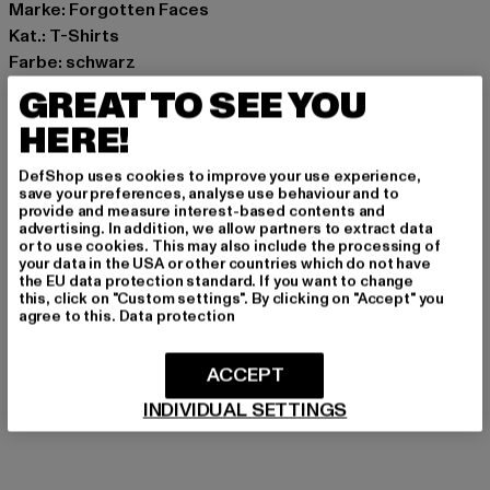
Marke: Forgotten Faces
Kat.: T-Shirts
Farbe: schwarz
Hersteller Farbe: black
GREAT TO SEE YOU
Materialzusammensetzung: 100% Baumwolle
HERE!
Art.Nr: FOF0080-00007
DefShop uses cookies to improve your use experience,
Hersteller: TB International GmbH |
info@tbint.de
save your preferences, analyse use behaviour and to
provide and measure interest-based contents and
Dr.-Robert-Murjahn-Straße 7 | 64372 Ober-Ramstadt |
advertising. In addition, we allow partners to extract data
DE
or to use cookies. This may also include the processing of
your data in the USA or other countries which do not have
the EU data protection standard. If you want to change
this, click on "Custom settings". By clicking on "Accept" you
agree to this.
Data protection
GRÖSSE & PASSFORM
PFLEGEHINWEISE
ACCEPT
INDIVIDUAL SETTINGS
LIEFERUNG & RÜCKGABE