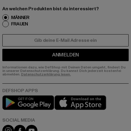
An welchen Produkten bist du interessiert?
MÄNNER
FRAUEN
E-MAIL
ANMELDEN
Informationen dazu, wie DefShop mit Deinen Daten umgeht, findest Du
in unserer Datenschutzerklärung. Du kannst Dich jederzeit kostenfei
abmelden.
Datenschutzerklärung lesen.
Play market
App store
Instagram
Facebook
YouTube