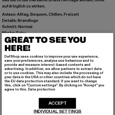
das durch die markante Brand Heritage auffällt, ohne
aufdringlich zu wirken.
Anlass: Alltag, Bequem, Chillen, Freizeit
Details: Brandlogo
Schnitt: Normal
Marke: Fubu
GREAT TO SEE YOU
Kat.: T-Shirts
Farbe: rot
HERE!
Hersteller Farbe: red/white/black
DefShop uses cookies to improve your use experience,
Materialzusammensetzung: 100% Baumwolle
save your preferences, analyse use behaviour and to
Art.Nr: 60300013-01183
provide and measure interest-based contents and
advertising. In addition, we allow partners to extract data
or to use cookies. This may also include the processing of
Hersteller: Urban Styles Agency GmbH & Co. KG |
your data in the USA or other countries which do not have
the EU data protection standard. If you want to change
agentur@urbanstylesagency.com
this, click on "Custom settings". By clicking on "Accept" you
Schanzenstraße 41 | 51063 Köln | DE
agree to this.
Data protection
ACCEPT
GRÖSSE & PASSFORM
INDIVIDUAL SETTINGS