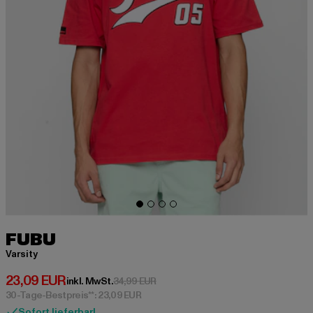
FUBU
Varsity
Derzeitiger Preis: 23,09 EUR
23,09 EUR
Aktionspreis: 34,99 EUR
inkl. MwSt.
34,99 EUR
30-Tage-Bestpreis**: 23,09 EUR
Sofort lieferbar!