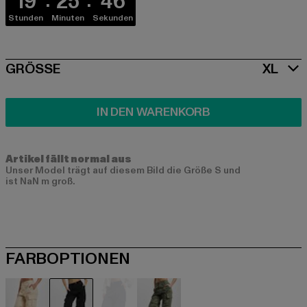
19
25
45
Stunden
Minuten
Sekunden
SIZE
GRÖSSE
XL
IN DEN WARENKORB
Artikel fällt normal aus
Unser Model trägt auf diesem Bild die Größe S und
ist NaN m groß.
FARBOPTIONEN