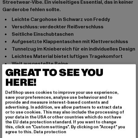
Streetwear-Vibe. Ein vielseitiges Essential, das in keiner
Garderobe fehlen sollte.
Leichte Cargohose in Schwarz von Freddy
Verschluss: verdeckter Reißverschluss
Seitliche Einschubtaschen
Aufgesetzte Klappentaschen mit Klettverschluss
Tunnelzug im Kniebereich für ein individuelles Design
Leichtes Material bietet luftigen Tragekomfort
Weit ausgestellte Beine
GREAT TO SEE YOU
Anlass: Street, Alltag, Bequem, Lässig
HERE!
Verschlussarten: verdeckter Reißverschluss
Schnitt: Baggy
DefShop uses cookies to improve your use experience,
Marke: Freddy
save your preferences, analyse use behaviour and to
provide and measure interest-based contents and
Kat.: Cargo Trousers
advertising. In addition, we allow partners to extract data
Farbe: schwarz
or to use cookies. This may also include the processing of
your data in the USA or other countries which do not have
Hersteller Farbe: Black
the EU data protection standard. If you want to change
Materialzusammensetzung: 100% Baumwolle
this, click on "Custom settings". By clicking on "Accept" you
agree to this.
Data protection
Art.Nr: BRITNEYF301-10929