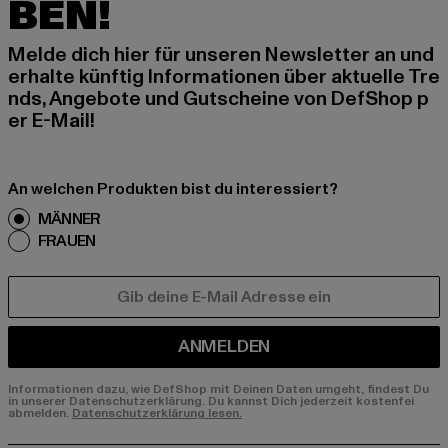
BEN!
Melde dich hier für unseren Newsletter an und
erhalte künftig Informationen über aktuelle Tre
nds, Angebote und Gutscheine von DefShop p
er E-Mail!
An welchen Produkten bist du interessiert?
MÄNNER
FRAUEN
E-MAIL
ANMELDEN
Informationen dazu, wie DefShop mit Deinen Daten umgeht, findest Du
in unserer Datenschutzerklärung. Du kannst Dich jederzeit kostenfei
abmelden.
Datenschutzerklärung lesen.