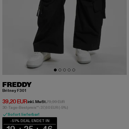
FREDDY
Britney F301
Derzeitiger Preis: 39,20 EUR
39,20 EUR
Aktionspreis: 79,99 EUR
inkl. MwSt.
79,99 EUR
30-Tage-Bestpreis**: 37,60 EUR
(-5%)
Sofort lieferbar!
-51% DEAL ENDET IN