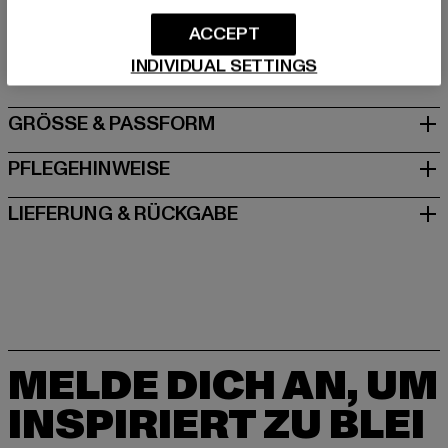
Hersteller: SBC Saksa Oy |
info@freddywear.de
ACCEPT
Vesijärvenkatu 11 A | 15140 Lahti | FI
INDIVIDUAL SETTINGS
GRÖSSE & PASSFORM
PFLEGEHINWEISE
LIEFERUNG & RÜCKGABE
MELDE DICH AN, UM
INSPIRIERT ZU BLEI