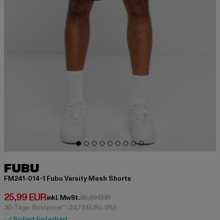
FUBU
FM241-014-1 Fubu Varsity Mesh Shorts
Derzeitiger Preis: 25,99 EUR
25,99 EUR
Aktionspreis: 39,99 EUR
inkl. MwSt.
39,99 EUR
30-Tage-Bestpreis**: 24,79 EUR
(-5%)
Sofort lieferbar!