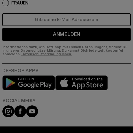
FRAUEN
E-MAIL
ANMELDEN
Informationen dazu, wie DefShop mit Deinen Daten umgeht, findest Du
in unserer Datenschutzerklärung. Du kannst Dich jederzeit kostenfei
abmelden.
Datenschutzerklärung lesen.
Play market
App store
Instagram
Facebook
YouTube