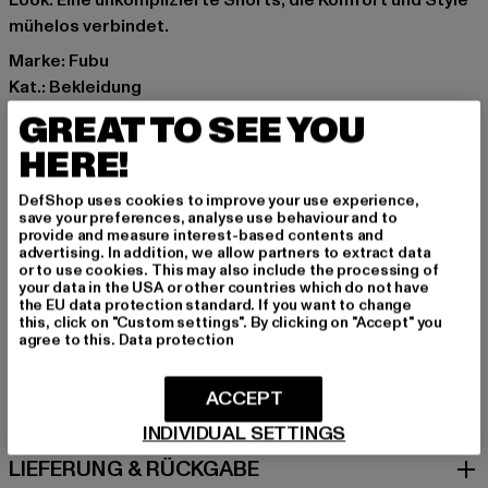
Look. Eine unkomplizierte Shorts, die Komfort und Style
mühelos verbindet.
Marke: Fubu
Kat.: Bekleidung
Farbe: schwarz
GREAT TO SEE YOU
Hersteller Farbe: creme/black
HERE!
Materialzusammensetzung: 100% Polyester
Art.Nr: 6013778-02114
DefShop uses cookies to improve your use experience,
save your preferences, analyse use behaviour and to
provide and measure interest-based contents and
Hersteller: Urban Styles Agency GmbH & Co. KG |
advertising. In addition, we allow partners to extract data
agentur@urbanstylesagency.com
or to use cookies. This may also include the processing of
your data in the USA or other countries which do not have
Schanzenstraße 41 | 51063 Köln | DE
the EU data protection standard. If you want to change
this, click on "Custom settings". By clicking on "Accept" you
agree to this.
Data protection
GRÖSSE & PASSFORM
ACCEPT
PFLEGEHINWEISE
INDIVIDUAL SETTINGS
LIEFERUNG & RÜCKGABE