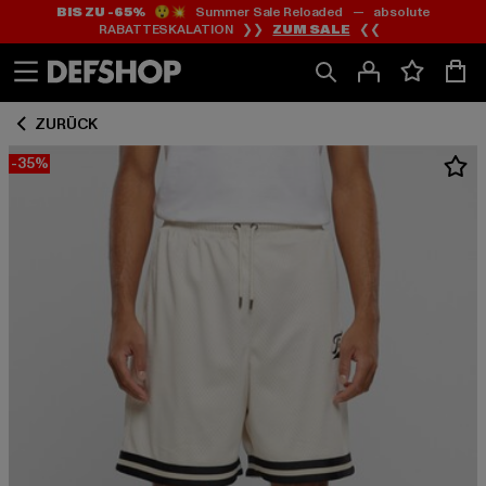
BIS ZU -65%
😲💥 Summer Sale Reloaded — absolute
Zum
Zum
RABATTESKALATION ❯❯
ZUM SALE
❮❮
Inhalt
Fußzeile
springen
springen
ZURÜCK
-35%