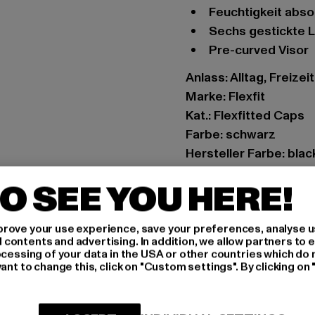
Feuchtigkeit ab
sechs gestickte 
pre-curved Visor
Anlass: Alltag, Freizeit
Marke: Flexfit
Kat.: Flexfitted Caps
Farbe: schwarz
Hersteller Farbe: blac
Materialzusammensetz
O SEE YOU HERE!
7% Elasthan
Art.Nr: 6533-00007
rove your use experience, save your preferences, analyse u
ontents and advertising. In addition, we allow partners to e
Hersteller: TB Intern
ocessing of your data in the USA or other countries which do 
Dr.-Robert-Murjahn-S
ant to change this, click on "Custom settings". By clicking on 