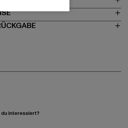
& PASSFORM
ISE
 RÜCKGABE
 du interessiert?