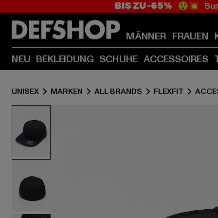
BIS ZU -65%
😲💥 Sum
MÄNNER
FRAUEN
NEU
BEKLEIDUNG
SCHUHE
ACCESSOIRES
UNISEX
MARKEN
ALL BRANDS
FLEXFIT
ACCE