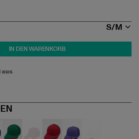
S/M
IN DEN WARENKORB
l aus
NEN