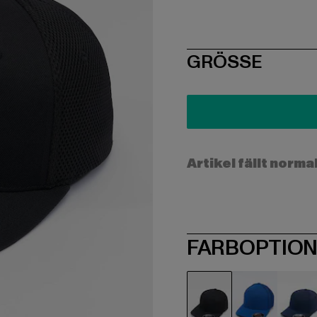
SIZE
GRÖSSE
Artikel fällt norma
FARBOPTIO