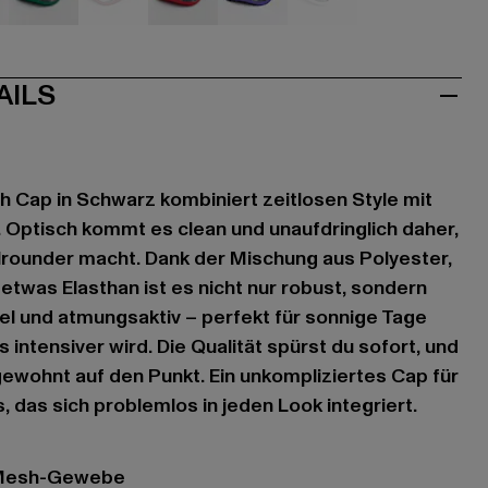
u
grün
rot
rot
violet
weiß
AILS
sh Cap in Schwarz kombiniert zeitlosen Style mit
. Optisch kommt es clean und unaufdringlich daher,
lrounder macht. Dank der Mischung aus Polyester,
etwas Elasthan ist es nicht nur robust, sondern
l und atmungsaktiv – perfekt für sonnige Tage
intensiver wird. Die Qualität spürst du sofort, und
gewohnt auf den Punkt. Ein unkompliziertes Cap für
 das sich problemlos in jeden Look integriert.
 Mesh-Gewebe