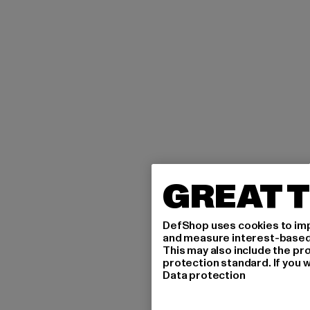
GREAT T
DefShop uses cookies to imp
and measure interest-based c
This may also include the pr
protection standard. If you w
Data protection