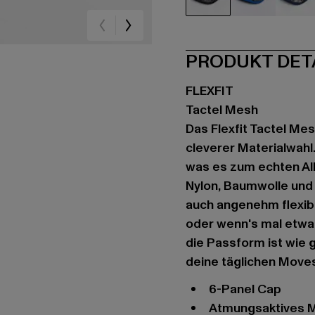
schwarz
blau
bla
PRODUKT DET
FLEXFIT
Tactel Mesh
Das Flexfit Tactel Me
cleverer Materialwahl
was es zum echten Al
Nylon, Baumwolle und 
auch angenehm flexibe
oder wenn's mal etwas 
die Passform ist wie 
deine täglichen Moves,
6-Panel Cap
atmungsaktives