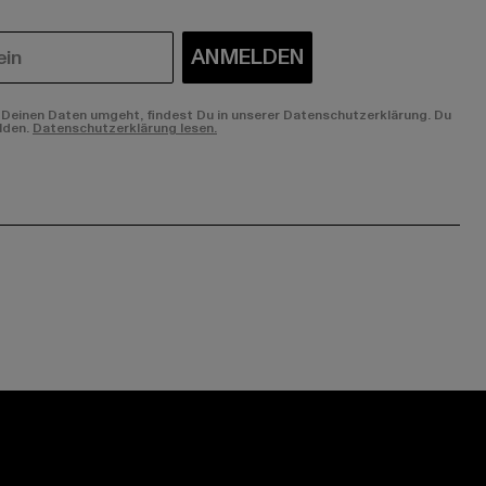
ANMELDEN
Deinen Daten umgeht, findest Du in unserer Datenschutzerklärung. Du
lden.
Datenschutzerklärung lesen.