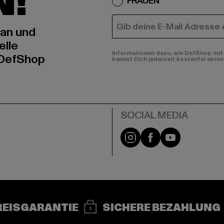
N!
FRAUEN
E-MAIL
 an und
elle
Informationen dazu, wie DefShop mit 
 DefShop
kannst Dich jederzeit kostenfei abme
e
Instagram
Facebook
YouTube
REISGARANTIE
SICHERE BEZAHLUNG