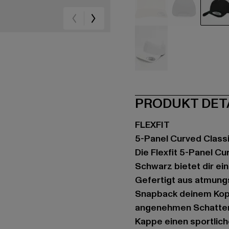
beige
schwarz
sc
weiß
PRODUKT DET
FLEXFIT
5-Panel Curved Class
Die Flexfit 5-Panel C
Schwarz bietet dir ei
Gefertigt aus atmungs
Snapback deinem Kopf
angenehmen Schatten.
Kappe einen sportlich