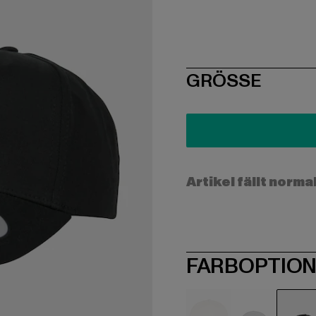
SIZE
GRÖSSE
Artikel fällt norma
FARBOPTIO