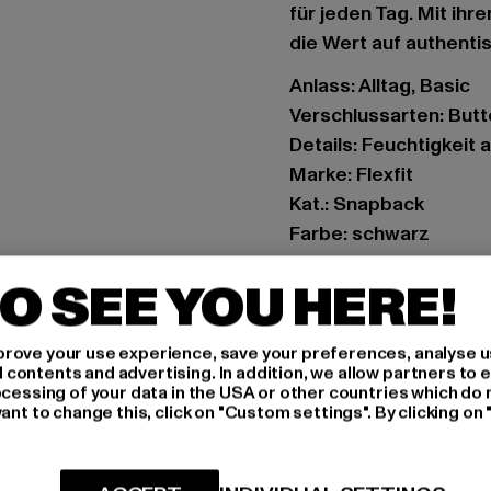
für jeden Tag. Mit ihre
die Wert auf authenti
Anlass: Alltag, Basic
Verschlussarten: But
Details: Feuchtigkeit
Marke: Flexfit
Kat.: Snapback
Farbe: schwarz
Hersteller Farbe: blac
O SEE YOU HERE!
Materialzusammense
Art.Nr: 7707-00007
rove your use experience, save your preferences, analyse u
ontents and advertising. In addition, we allow partners to e
Hersteller: TB Intern
ocessing of your data in the USA or other countries which do 
Dr.-Robert-Murjahn-S
ant to change this, click on "Custom settings". By clicking on 
GRÖSSE 