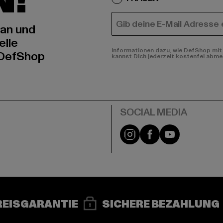
N!
E-MAIL
 an und
elle
Informationen dazu, wie DefShop mit 
 DefShop
kannst Dich jederzeit kostenfei abme
e
Instagram
Facebook
YouTube
REISGARANTIE
SICHERE BEZAHLUNG