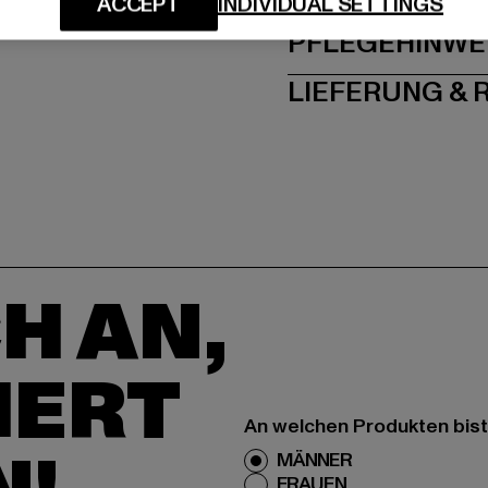
ACCEPT
INDIVIDUAL SETTINGS
PFLEGEHINWE
LIEFERUNG &
H AN,
IERT
An welchen Produkten bist
MÄNNER
FRAUEN