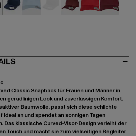
hwarz
blau
blau
grau
rot
rot
rot
AILS
ic
urved Classic Snapback für Frauen und Männer in
nen geradlinigen Look und zuverlässigen Komfort.
aktiver Baumwolle, passt sich diese schlichte
 ideal an und spendet an sonnigen Tagen
 Das klassische Curved-Visor-Design verleiht der
en Touch und macht sie zum vielseitigen Begleiter