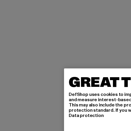
GREAT T
DefShop uses cookies to imp
and measure interest-based c
This may also include the pr
protection standard. If you w
Data protection