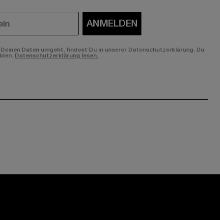
ANMELDEN
Deinen Daten umgeht, findest Du in unserer Datenschutzerklärung. Du
lden.
Datenschutzerklärung lesen.