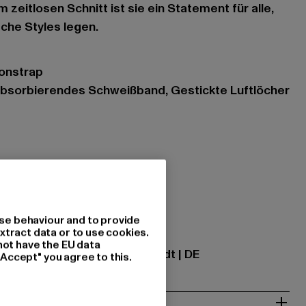
m zeitlosen Schnitt ist sie ein Statement für alle,
sche Styles legen.
tonstrap
 absorbierendes Schweißband, Gestickte Luftlöcher
k
tzung: 100% Baumwolle
se behaviour and to provide
xtract data or to use cookies.
ational GmbH |
info@tbint.de
not have the EU data
traße 7 | 64372 Ober-Ramstadt | DE
"Accept" you agree to this.
& PASSFORM