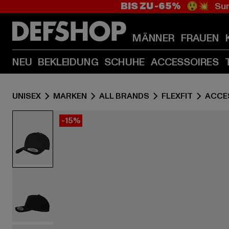
BIS ZU -65%
😲💥 Sum
MÄNNER
FRAUEN
NEU
BEKLEIDUNG
SCHUHE
ACCESSOIRES
UNISEX
MARKEN
ALL BRANDS
FLEXFIT
ACCE
-15%