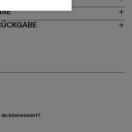
ISE
 RÜCKGABE
 du interessiert?