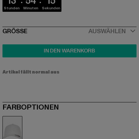
13
54
15
Stunden
Minuten
Sekunden
SIZE
GRÖSSE
AUSWÄHLEN
IN DEN WARENKORB
Artikel fällt normal aus
FARBOPTIONEN