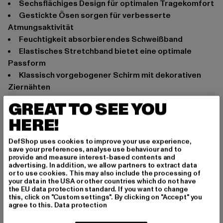
sechsflächiges Design für optimalen Tragekomfort
gestickte Ösen sorgen für verbesserte
Atmungsaktivität
Feuchtigkeit absorbierendes Schweißband
elastisches Stretchband bietet eine optimale
Passform
klassisch vorgebogener Schirm mit dekorativen
Ziernähten
Anlass: Alltag, Freizeit
GREAT TO SEE YOU
Marke: Flexfit
HERE!
Kat.: Flexfitted Caps
Farbe: grau
DefShop uses cookies to improve your use experience,
save your preferences, analyse use behaviour and to
Hersteller Farbe: ivory
provide and measure interest-based contents and
Materialzusammensetzung: 63% Polyester, 34%
advertising. In addition, we allow partners to extract data
or to use cookies. This may also include the processing of
Baumwolle, 3% Elasthan
your data in the USA or other countries which do not have
Art.Nr: 6277GM-00817
the EU data protection standard. If you want to change
this, click on "Custom settings". By clicking on "Accept" you
agree to this.
Data protection
Hersteller: TB International GmbH |
info@tbint.de
Dr.-Robert-Murjahn-Straße 7 | 64372 Ober-Ramstadt |