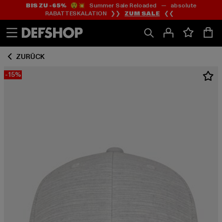
BIS ZU -65%
😲💥 Summer Sale Reloaded — absolute
Zum
Zum
RABATTESKALATION ❯❯
ZUM SALE
❮❮
Inhalt
Fußzeile
springen
springen
ZURÜCK
-15%