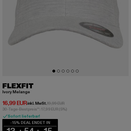
FLEXFIT
Ivory Melange
Derzeitiger Preis: 16,99 EUR
16,99 EUR
Aktionspreis: 19,99 EUR
inkl. MwSt.
19,99 EUR
30-Tage-Bestpreis**: 17,99 EUR
(5%)
Sofort lieferbar!
-15% DEAL ENDET IN