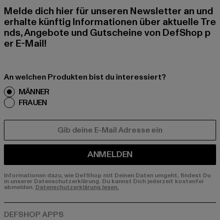
Melde dich hier für unseren Newsletter an und
erhalte künftig Informationen über aktuelle Tre
nds, Angebote und Gutscheine von DefShop p
er E-Mail!
An welchen Produkten bist du interessiert?
MÄNNER
FRAUEN
E-MAIL
ANMELDEN
Informationen dazu, wie DefShop mit Deinen Daten umgeht, findest Du
in unserer Datenschutzerklärung. Du kannst Dich jederzeit kostenfei
abmelden.
Datenschutzerklärung lesen.