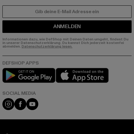
E-MAIL
ANMELDEN
Informationen dazu, wie DefShop mit Deinen Daten umgeht, findest Du
in unserer Datenschutzerklärung. Du kannst Dich jederzeit kostenfei
abmelden.
Datenschutzerklärung lesen.
Play market
App store
Instagram
Facebook
YouTube