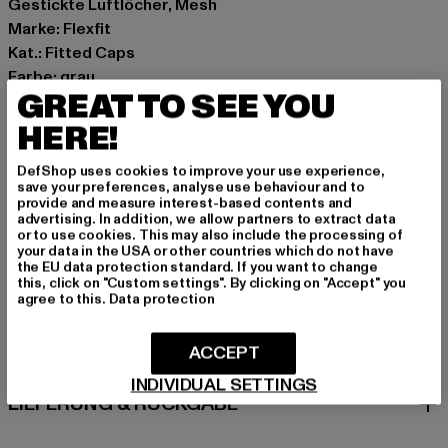
Gestickte Luftlöcher, Mesh
Marke: Flexfit
Kat.: Fitted Caps
Farbe: grau
GREAT TO SEE YOU
Hersteller Farbe: grey
Materialzusammensetzung: 100% Polyester
HERE!
Art.Nr: 6597-00111
DefShop uses cookies to improve your use experience,
save your preferences, analyse use behaviour and to
Hersteller: TB International GmbH |
info@tbint.de
provide and measure interest-based contents and
advertising. In addition, we allow partners to extract data
Dr.-Robert-Murjahn-Straße 7 | 64372 Ober-Ramstadt |
or to use cookies. This may also include the processing of
DE
your data in the USA or other countries which do not have
the EU data protection standard. If you want to change
this, click on "Custom settings". By clicking on "Accept" you
agree to this.
Data protection
GRÖSSE & PASSFORM
ACCEPT
PFLEGEHINWEISE
INDIVIDUAL SETTINGS
LIEFERUNG & RÜCKGABE