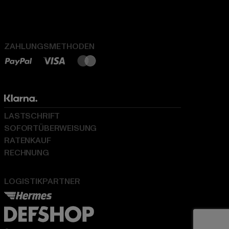
ZAHLUNGSMETHODEN
LASTSCHRIFT
SOFORTÜBERWEISUNG
RATENKAUF
RECHNUNG
LOGISTIKPARTNER