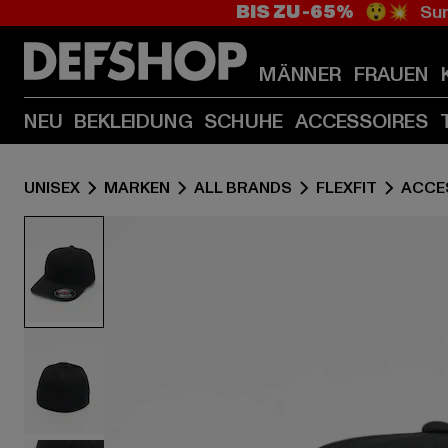
BIS ZU -65%
😲💥 Sum
MÄNNER
FRAUEN
NEU
BEKLEIDUNG
SCHUHE
ACCESSOIRES
UNISEX
MARKEN
ALL BRANDS
FLEXFIT
ACCE