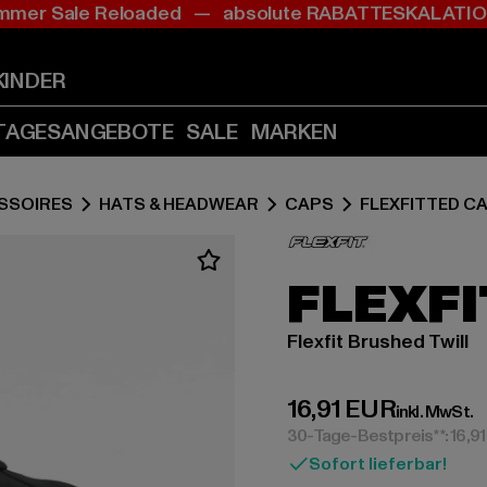
mer Sale Reloaded — absolute RABATTESKALAT
Zum
Zum
Inhalt
Fußzeile
springen
springen
KINDER
(Enter
(Enter
drücken)
drücken)
TAGESANGEBOTE
SALE
MARKEN
SSOIRES
HATS & HEADWEAR
CAPS
FLEXFITTED C
FLEXFI
Flexfit Brushed Twill
Derzeitiger Preis:
16,91 EUR
inkl. MwSt.
30-Tage-Bestpreis**: 16,9
Sofort lieferbar!