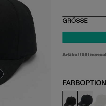
SIZE
GRÖSSE
Artikel fällt norma
FARBOPTIO