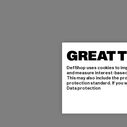
GREAT T
DefShop uses cookies to imp
and measure interest-based c
This may also include the pr
protection standard. If you w
Data protection