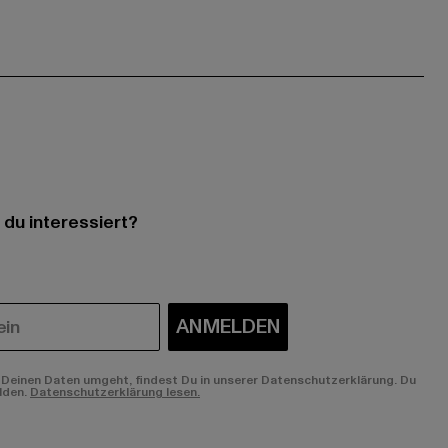
 du interessiert?
ANMELDEN
Deinen Daten umgeht, findest Du in unserer Datenschutzerklärung. Du
lden.
Datenschutzerklärung lesen.