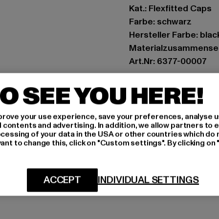
Kat.: Flexfitted Caps
Farbe: schwarz
Hersteller Farbe: blac
Materialzusammenset
Art.Nr: 6377-00007
O SEE YOU HERE!
Hersteller: TB Intern
Dr.-Robert-Murjahn-S
rove your use experience, save your preferences, analyse u
ontents and advertising. In addition, we allow partners to e
GRÖSSE 
ocessing of your data in the USA or other countries which do 
ant to change this, click on "Custom settings". By clicking on 
PFLEGEHINWE
LIEFERUNG &
ACCEPT
INDIVIDUAL SETTINGS