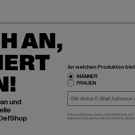
H AN,
IERT
An welchen Produkten bist
N!
MÄNNER
FRAUEN
E-MAIL
 an und
elle
Informationen dazu, wie DefShop mit 
 DefShop
kannst Dich jederzeit kostenfei abme