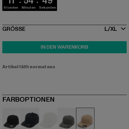
11
54
48
Stunden
Minuten
Sekunden
SIZE
GRÖSSE
L/XL
IN DEN WARENKORB
Artikel fällt normal aus
FARBOPTIONEN