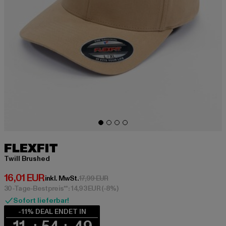
FLEXFIT
Twill Brushed
Derzeitiger Preis: 16,01 EUR
16,01 EUR
Aktionspreis: 17,99 EUR
inkl. MwSt.
17,99 EUR
30-Tage-Bestpreis**: 14,93 EUR
(-8%)
Sofort lieferbar!
-11% DEAL ENDET IN