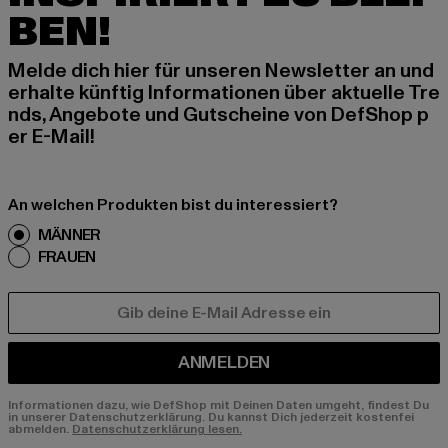
BEN!
Melde dich hier für unseren Newsletter an und
erhalte künftig Informationen über aktuelle Tre
nds, Angebote und Gutscheine von DefShop p
er E-Mail!
An welchen Produkten bist du interessiert?
MÄNNER
FRAUEN
E-MAIL
ANMELDEN
Informationen dazu, wie DefShop mit Deinen Daten umgeht, findest Du
in unserer Datenschutzerklärung. Du kannst Dich jederzeit kostenfei
abmelden.
Datenschutzerklärung lesen.