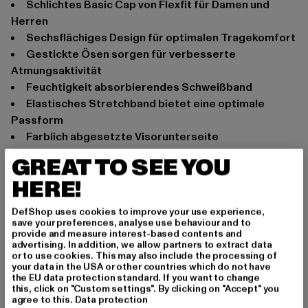
schlichtes Basic Cap von Flexfit für Damen und
Herren
sechsflächiges Design für optimalen Tragekomfort
gestickte Ösen sorgen für verbesserte
Atmungsaktivität
Feuchtigkeit absorbierendes Schweißband
elastisches Stretchband bietet eine optimale
Passform
farblich abgesetzte Visorunterseite
leicht gekrümmter Visor
GREAT TO SEE YOU
Anlass: Alltag, Freizeit
HERE!
Marke: Flexfit
Kat.: Flexfitted Caps
DefShop uses cookies to improve your use experience,
save your preferences, analyse use behaviour and to
Farbe: khaki
provide and measure interest-based contents and
Hersteller Farbe: khaki
advertising. In addition, we allow partners to extract data
or to use cookies. This may also include the processing of
Materialzusammensetzung: 98% Baumwolle, 2%
your data in the USA or other countries which do not have
Elasthan
the EU data protection standard. If you want to change
this, click on "Custom settings". By clicking on "Accept" you
Art.Nr: 6377-00472
agree to this.
Data protection