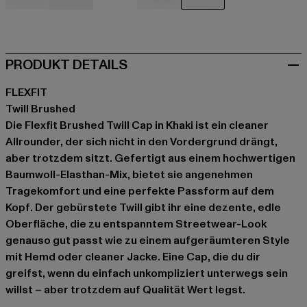
schwarz
blau
grün
grau
khaki
PRODUKT DETAILS
FLEXFIT
Twill Brushed
Die Flexfit Brushed Twill Cap in Khaki ist ein cleaner
Allrounder, der sich nicht in den Vordergrund drängt,
aber trotzdem sitzt. Gefertigt aus einem hochwertigen
Baumwoll-Elasthan-Mix, bietet sie angenehmen
Tragekomfort und eine perfekte Passform auf dem
Kopf. Der gebürstete Twill gibt ihr eine dezente, edle
Oberfläche, die zu entspanntem Streetwear-Look
genauso gut passt wie zu einem aufgeräumteren Style
mit Hemd oder cleaner Jacke. Eine Cap, die du dir
greifst, wenn du einfach unkompliziert unterwegs sein
willst – aber trotzdem auf Qualität Wert legst.