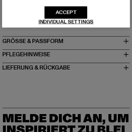
Hersteller: TB International GmbH |
info@tbint.de
ACCEPT
Dr.-Robert-Murjahn-Straße 7 | 64372 Ober-Ramstadt |
DE
INDIVIDUAL SETTINGS
GRÖSSE & PASSFORM
PFLEGEHINWEISE
LIEFERUNG & RÜCKGABE
MELDE DICH AN, UM
INSPIRIERT ZU BLEI