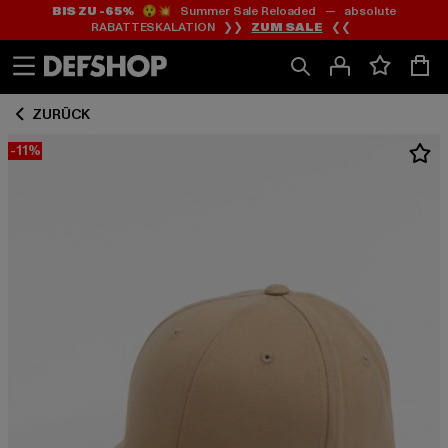
BIS ZU -65%
😲💥 Summer Sale Reloaded — absolute
Zum
Zum
RABATTESKALATION ❯❯
ZUM SALE
❮❮
Inhalt
Fußzeile
springen
springen
ZURÜCK
-11%