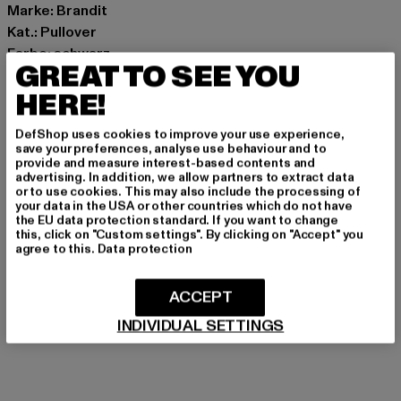
Marke: Brandit
Kat.: Pullover
Farbe: schwarz
GREAT TO SEE YOU
Hersteller Farbe: black
HERE!
Materialzusammensetzung: 100% Polyester
Art.Nr: BD4036-00007
DefShop uses cookies to improve your use experience,
save your preferences, analyse use behaviour and to
Hersteller: Brandit Textil GmbH |
info@brandit-wear.com
provide and measure interest-based contents and
advertising. In addition, we allow partners to extract data
Spichernstraße 6a | 50672 Köln | DE
or to use cookies. This may also include the processing of
your data in the USA or other countries which do not have
the EU data protection standard. If you want to change
this, click on "Custom settings". By clicking on "Accept" you
GRÖSSE & PASSFORM
agree to this.
Data protection
PFLEGEHINWEISE
ACCEPT
LIEFERUNG & RÜCKGABE
INDIVIDUAL SETTINGS