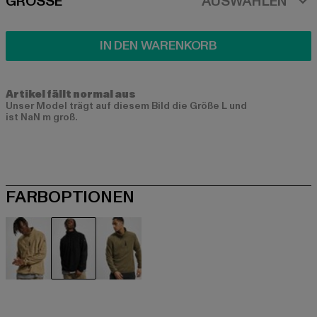
SIZE
GRÖSSE
AUSWÄHLEN
IN DEN WARENKORB
Artikel fällt normal aus
Unser Model trägt auf diesem Bild die Größe L und
ist NaN m groß.
FARBOPTIONEN
beige
schwarz
olive