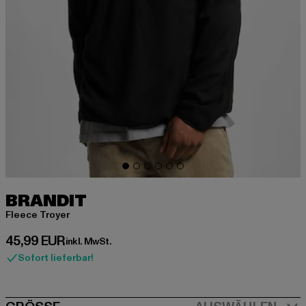
BRANDIT
Fleece Troyer
Derzeitiger Preis: 45,99 EUR
45,99 EUR
inkl. MwSt.
Sofort lieferbar!