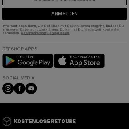
E-MAIL
ANMELDEN
Informationen dazu, wie DefShop mit Deinen Daten umgeht, findest Du
in unserer Datenschutzerklärung. Du kannst Dich jederzeit kostenfei
abmelden.
Datenschutzerklärung lesen.
Play market
App store
Instagram
Facebook
YouTube
KOSTENLOSE RETOURE