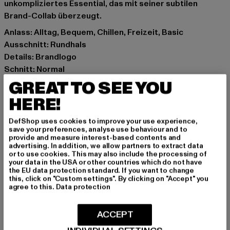
unkompliziertes Essential, das mit seiner subtilen
Brand-Collab überzeugt.
Anlass: Alltag, Bequem, Chillen, Freizeit, Basic
Ausschnitt: Rundhals
Details: Brandlogo
Schnitt: Normal
Marke: FILA
GREAT TO SEE YOU
Kat.: T-Shirts
HERE!
Farbe: schwarz
Hersteller Farbe: black beauty
DefShop uses cookies to improve your use experience,
save your preferences, analyse use behaviour and to
Materialzusammensetzung: 100% Baumwolle
provide and measure interest-based contents and
Art.Nr: 688383-04848
advertising. In addition, we allow partners to extract data
or to use cookies. This may also include the processing of
your data in the USA or other countries which do not have
Hersteller: medico sports fashion GmbH |
the EU data protection standard. If you want to change
this, click on "Custom settings". By clicking on "Accept" you
info@medico.eu.
agree to this.
Data protection
Artlandstraße 73 | 49610 Quakenbrück | DE
ACCEPT
GRÖSSE & PASSFORM