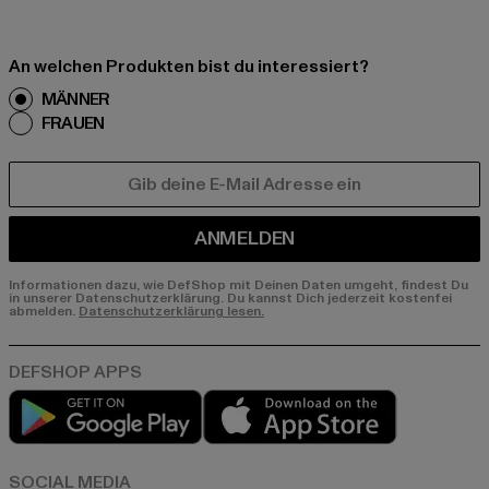
An welchen Produkten bist du interessiert?
MÄNNER
FRAUEN
E-MAIL
ANMELDEN
Informationen dazu, wie DefShop mit Deinen Daten umgeht, findest Du
in unserer Datenschutzerklärung. Du kannst Dich jederzeit kostenfei
abmelden.
Datenschutzerklärung lesen.
Play market
App store