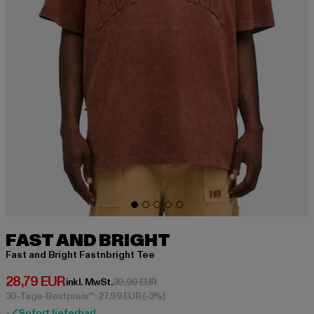
FAST AND BRIGHT
Fast and Bright Fastnbright Tee
Derzeitiger Preis: 28,79 EUR
28,79 EUR
Aktionspreis: 39,99 EUR
inkl. MwSt.
39,99 EUR
30-Tage-Bestpreis**: 27,99 EUR
(-3%)
Sofort lieferbar!