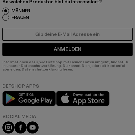
An welchen Produkten bist du interessiert?
MÄNNER
FRAUEN
E-MAIL
ANMELDEN
Informationen dazu, wie DefShop mit Deinen Daten umgeht, findest Du
in unserer Datenschutzerklärung. Du kannst Dich jederzeit kostenfei
abmelden.
Datenschutzerklärung lesen.
Play market
App store
Instagram
Facebook
YouTube