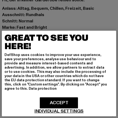
Fit, der in keiner Garderobe fehlen sollte.
Anlass: Alltag, Bequem, Chillen, Freizeit, Basic
Ausschnitt: Rundhals
Schnitt: Normal
Marke: Fast and Bright
Kat.: T-Shirts
GREAT TO SEE YOU
Farbe: braun
HERE!
Hersteller Farbe: brown
Materialzusammensetzung: 100% Baumwolle
DefShop uses cookies to improve your use experience,
Art.Nr: 2403800114-00075
save your preferences, analyse use behaviour and to
provide and measure interest-based contents and
advertising. In addition, we allow partners to extract data
Hersteller: Fast and Bright Clothing GmbH |
or to use cookies. This may also include the processing of
your data in the USA or other countries which do not have
support@fastandbright.de
the EU data protection standard. If you want to change
Pfälzer Straße 81 | 46145 Oberhausen | DE
this, click on "Custom settings". By clicking on "Accept" you
agree to this.
Data protection
GRÖSSE & PASSFORM
ACCEPT
INDIVIDUAL SETTINGS
PFLEGEHINWEISE