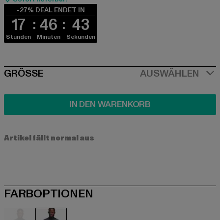
-27% DEAL ENDET IN
17
46
43
Stunden
Minuten
Sekunden
SIZE
GRÖSSE
AUSWÄHLEN
IN DEN WARENKORB
Artikel fällt normal aus
FARBOPTIONEN