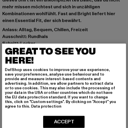
dieses Shirt ist ein unkompliziertes Basic, das du nicht
mehr missen möchtest und sich in unzähligen
Kombinationen wohlfühlt. Fast and Bright liefert hier
einen Essential Fit, der sich bewährt.
Anlass: Alltag, Bequem, Chillen, Freizeit
Ausschnitt: Rundhals
Schnitt: Locker
GREAT TO SEE YOU
Marke: Fast and Bright
Kat.: T-Shirts
HERE!
Farbe: schwarz
DefShop uses cookies to improve your use experience,
Hersteller Farbe: black
save your preferences, analyse use behaviour and to
Materialzusammensetzung: 100% Baumwolle
provide and measure interest-based contents and
advertising. In addition, we allow partners to extract data
Art.Nr: 2403100117-00007
or to use cookies. This may also include the processing of
your data in the USA or other countries which do not have
the EU data protection standard. If you want to change
Hersteller: Fast and Bright Clothing GmbH |
this, click on "Custom settings". By clicking on "Accept" you
support@fastandbright.de
agree to this.
Data protection
Pfälzer Straße 81 | 46145 Oberhausen | DE
ACCEPT