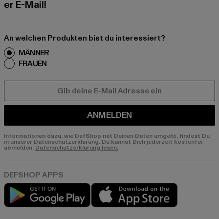
er E-Mail!
An welchen Produkten bist du interessiert?
MÄNNER
FRAUEN
E-MAIL
ANMELDEN
Informationen dazu, wie DefShop mit Deinen Daten umgeht, findest Du
in unserer Datenschutzerklärung. Du kannst Dich jederzeit kostenfei
abmelden.
Datenschutzerklärung lesen.
Play market
App store