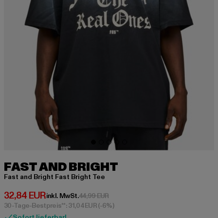
FAST AND BRIGHT
Fast and Bright Fast Bright Tee
Derzeitiger Preis: 32,84 EUR
32,84 EUR
Aktionspreis: 44,99 EUR
inkl. MwSt.
44,99 EUR
30-Tage-Bestpreis**: 31,04 EUR
(-6%)
Sofort lieferbar!