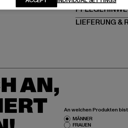
ACCEPT
INDIVIDUAL SETTINGS
PFLEGEHINWE
LIEFERUNG &
H AN,
IERT
An welchen Produkten bist
N!
MÄNNER
FRAUEN