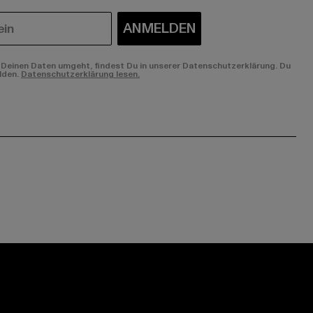
ANMELDEN
Deinen Daten umgeht, findest Du in unserer Datenschutzerklärung. Du
lden.
Datenschutzerklärung lesen.