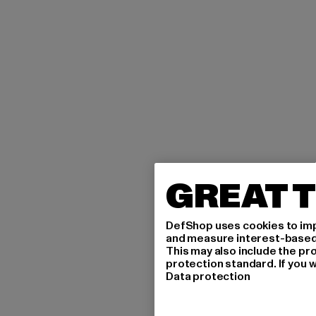
GREAT T
DefShop uses cookies to imp
and measure interest-based c
This may also include the pr
protection standard. If you w
Data protection