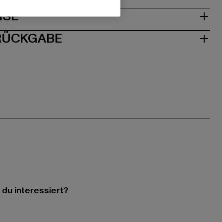
ISE
 RÜCKGABE
 du interessiert?