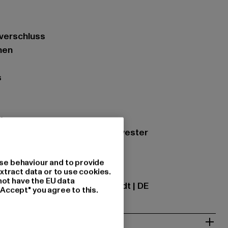
ßverschluss
hen
s
k
zung: 100% Nylon, 100% Polyester
se behaviour and to provide
xtract data or to use cookies.
ational GmbH |
info@tbint.de
not have the EU data
traße 7 | 64372 Ober-Ramstadt | DE
"Accept" you agree to this.
& PASSFORM