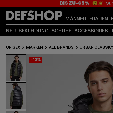
BIS ZU -65%
😲💥 Sum
MÄNNER
FRAUEN
NEU
BEKLEIDUNG
SCHUHE
ACCESSOIRES
UNISEX
MARKEN
ALL BRANDS
URBAN CLASSIC
-40%