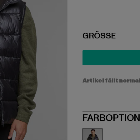
SIZE
GRÖSSE
Artikel fällt norma
FARBOPTIO