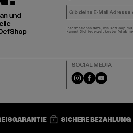
E-MAIL
 an und
elle
Informationen dazu, wie DefShop mit 
 DefShop
kannst Dich jederzeit kostenfei abme
e
Instagram
Facebook
YouTube
REISGARANTIE
SICHERE BEZAHLUNG