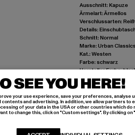
Ausschnitt: Kapuze
Ärmelart: Ärmellos
Verschlussarten: Rei
Details: Einschubtasc
Schnitt: Normal
Marke: Urban Classic
Kat.: Westen
Farbe: schwarz
Hersteller Farbe: blac
O SEE YOU HERE!
Materialzusammenset
Art.Nr: TB7013-00007
rove your use experience, save your preferences, analyse u
ontents and advertising. In addition, we allow partners to e
Hersteller: TB Intern
ocessing of your data in the USA or other countries which do 
Dr.-Robert-Murjahn-S
ant to change this, click on "Custom settings". By clicking on 
GRÖSSE 