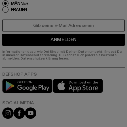
MÄNNER
FRAUEN
E-MAIL
ANMELDEN
Informationen dazu, wie DefShop mit Deinen Daten umgeht, findest Du
in unserer Datenschutzerklärung. Du kannst Dich jederzeit kostenfei
abmelden.
Datenschutzerklärung lesen.
Play market
App store
Instagram
Facebook
YouTube