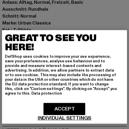
Anlass: Alltag, Normal, Freizeit, Basic
Ausschnitt: Rundhals
Schnitt: Normal
Marke: Urban Classics
Kat.: T-Shirts
GREAT TO SEE YOU
Farbe: schwarz
Hersteller Farbe: black
HERE!
Materialzusammensetzung: 100% Baumwolle
DefShop uses cookies to improve your use experience,
Art.Nr: TB4668-00007
save your preferences, analyse use behaviour and to
provide and measure interest-based contents and
advertising. In addition, we allow partners to extract data
Hersteller: TB International GmbH |
info@tbint.de
or to use cookies. This may also include the processing of
Dr.-Robert-Murjahn-Straße 7 | 64372 Ober-Ramstadt |
your data in the USA or other countries which do not have
the EU data protection standard. If you want to change
DE
this, click on "Custom settings". By clicking on "Accept" you
agree to this.
Data protection
GRÖSSE & PASSFORM
ACCEPT
PFLEGEHINWEISE
INDIVIDUAL SETTINGS