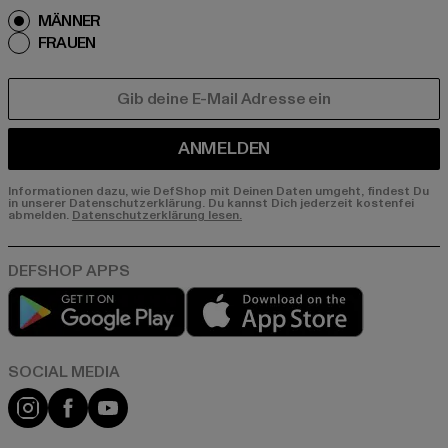
MÄNNER
FRAUEN
E-MAIL
ANMELDEN
Informationen dazu, wie DefShop mit Deinen Daten umgeht, findest Du
in unserer Datenschutzerklärung. Du kannst Dich jederzeit kostenfei
abmelden.
Datenschutzerklärung lesen.
Play market
App store
Instagram
Facebook
YouTube