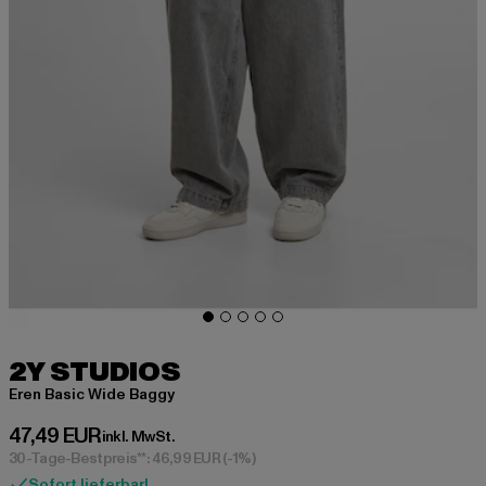
2Y STUDIOS
Eren Basic Wide Baggy
Derzeitiger Preis: 47,49 EUR
47,49 EUR
inkl. MwSt.
30-Tage-Bestpreis**: 46,99 EUR
(-1%)
Sofort lieferbar!