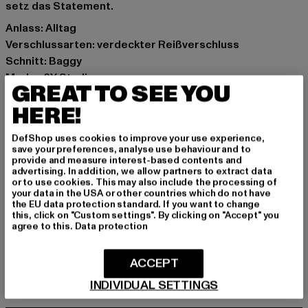
setz das Statement.
Anlass: Alltag
Verschlussarten: verdeckter Reißverschluss
Schnitt: Baggy
Marke: 2Y Studios
GREAT TO SEE YOU
Kat.: Jeans
HERE!
Farbe: grau
Hersteller Farbe: grey
DefShop uses cookies to improve your use experience,
Materialzusammensetzung: 100% Baumwolle
save your preferences, analyse use behaviour and to
Art.Nr: J-WB-10001-00111
provide and measure interest-based contents and
advertising. In addition, we allow partners to extract data
or to use cookies. This may also include the processing of
Hersteller: 2Y Premium GmbH |
info@2y-studios.com
your data in the USA or other countries which do not have
the EU data protection standard. If you want to change
Hollefeldstraße 16 | 48282 Emsdetten | DE
this, click on "Custom settings". By clicking on "Accept" you
agree to this.
Data protection
GRÖSSE & PASSFORM
ACCEPT
INDIVIDUAL SETTINGS
PFLEGEHINWEISE