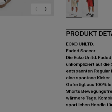
grün
rot
PRODUKT DET
ECKO UNLTD.
Faded Soccer
Die Ecko Unltd. Faded
unkompliziert auf di
entspannten Regular F
eine spontane Kicker
Gefertigt aus 100% le
Shorts Bewegungsfreih
wärmere Tage. Kombin
sportlichen Hoodie fü