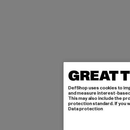
GREAT T
DefShop uses cookies to imp
and measure interest-based c
This may also include the pr
protection standard. If you w
Data protection