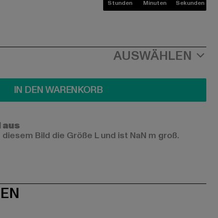
Stunden
Minuten
Sekunden
AUSWÄHLEN
IN DEN WARENKORB
l aus
 diesem Bild die Größe L und ist NaN m groß.
NEN