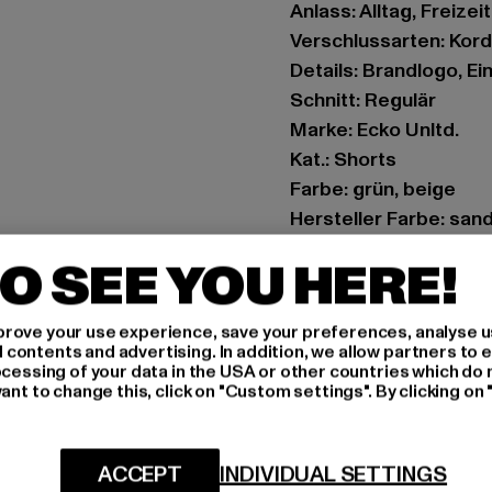
Anlass: Alltag, Freizeit
Verschlussarten: Kor
Details: Brandlogo, E
Schnitt: Regulär
Marke: Ecko Unltd.
Kat.: Shorts
Farbe: grün, beige
Hersteller Farbe: san
Materialzusammenset
O SEE YOU HERE!
Art.Nr: ECKOSH1039-
rove your use experience, save your preferences, analyse u
Hersteller: TB Intern
ontents and advertising. In addition, we allow partners to e
Dr.-Robert-Murjahn-S
ocessing of your data in the USA or other countries which do 
ant to change this, click on "Custom settings". By clicking on 
GRÖSSE 
ACCEPT
INDIVIDUAL SETTINGS
PFLEGEHINWE