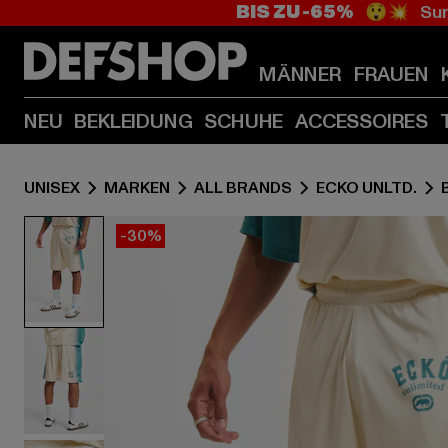
BIS ZU -65%
😲💥 Sum
MÄNNER
FRAUEN
NEU
BEKLEIDUNG
SCHUHE
ACCESSOIRES
UNISEX
MARKEN
ALL BRANDS
ECKO UNLTD.
-30%