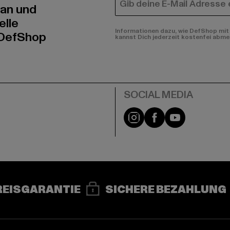
E-MAIL
 an und
elle
Informationen dazu, wie DefShop mit 
 DefShop
kannst Dich jederzeit kostenfei abme
e
Instagram
Facebook
YouTube
REISGARANTIE
SICHERE BEZAHLUNG