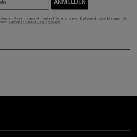
ANMELDEN
Deinen Daten umgeht, findest Du in unserer Datenschutzerklärung. Du
lden.
Datenschutzerklärung lesen.