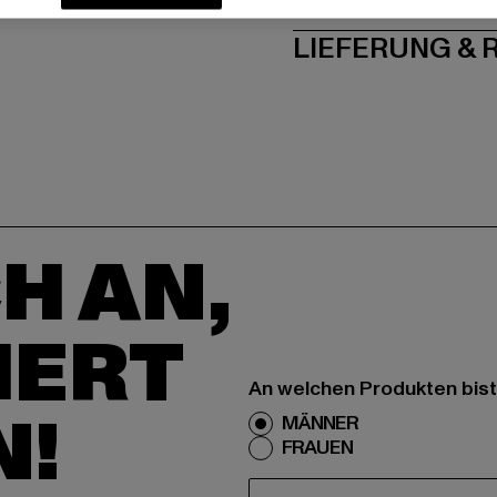
LIEFERUNG &
H AN,
IERT
An welchen Produkten bist
N!
MÄNNER
FRAUEN