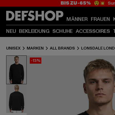
BIS ZU -65%
😲💥 Sum
MÄNNER
FRAUEN
NEU
BEKLEIDUNG
SCHUHE
ACCESSOIRES
UNISEX
MARKEN
ALL BRANDS
LONSDALE LON
-13%