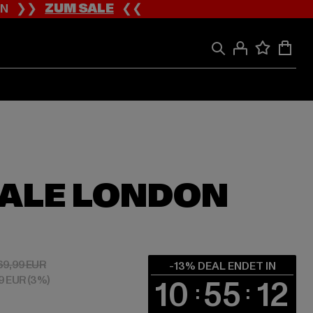
ION ❯❯
ZUM SALE
❮❮
ALE LONDON
 60,89 EUR
Aktionspreis: 69,99 EUR
69,99 EUR
-13% DEAL ENDET IN
99 EUR
(3%)
10
55
11