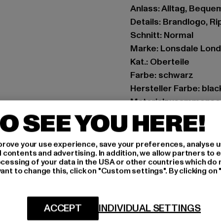
Anlass: Alltag, Bequem,
Details: Brandlogo, R
Schnitt: Normal
Marke: Lonsdale Lon
Kat.: Oberteile
Farbe: schwarz
Hersteller Farbe: blac
Materialzusammenset
O SEE YOU HERE!
Art.Nr: 114100-00007
Hersteller: Punch Gm
rove your use experience, save your preferences, analyse u
ontents and advertising. In addition, we allow partners to e
Im Taubental 15a | 41
ocessing of your data in the USA or other countries which do 
ant to change this, click on "Custom settings". By clicking on 
GRÖSSE 
ACCEPT
INDIVIDUAL SETTINGS
PFLEGEHINWE