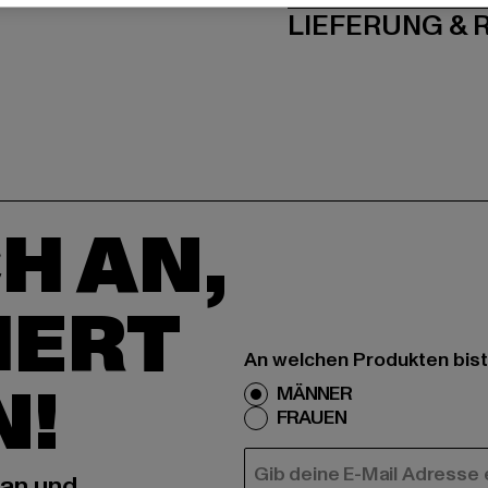
LIEFERUNG &
H AN,
IERT
An welchen Produkten bist
N!
MÄNNER
FRAUEN
E-MAIL
 an und