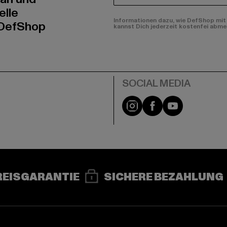
elle
Informationen dazu, wie DefShop mit 
 DefShop
kannst Dich jederzeit kostenfei abme
e
Instagram
Facebook
YouTube
REISGARANTIE
SICHERE BEZAHLUNG