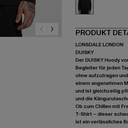
schwarz
PRODUKT DET
LONSDALE LONDON
DUISKY
Der DUISKY Hoody von
Begleiter für jeden Ta
ohne aufzutragen und 
einem angenehmen Mix
und ist gleichzeitig p
und die Kängurutasche
Ob zum Chillen mit F
T-Shirt – dieser schw
ist ein verlässliches 