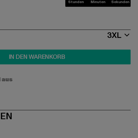
Stunden
Minuten
Sekunden
3XL
IN DEN WARENKORB
l aus
NEN