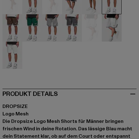
beige
beige
schwarz
schwarz
blau
blau
braun
grün
grau
grau
weiß
weiß
weiß
PRODUKT DETAILS
DROPSIZE
Logo Mesh
Die Dropsize Logo Mesh Shorts für Männer bringen
frischen Wind in deine Rotation. Das lässige Blau macht
dein Statement klar, ob auf dem Court oder entspannt