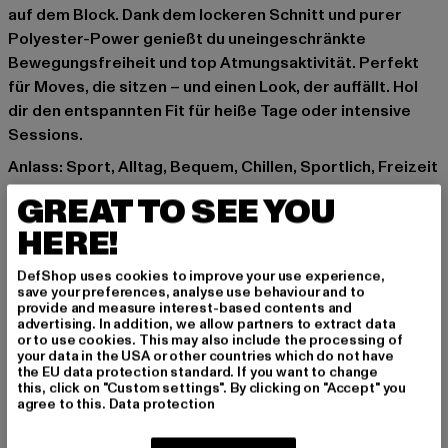
auf dem Block. Dank dem lockeren Schnitt und purer
Polyester-Power genießt du uneingeschränkte
Bewegungsfreiheit und top Atmungsaktivität. Perfekt
für Moves, die sitzen – und einen Look, der auffällt. Hol
dir den entspannten Fit für heiße Tage oder intensive
Sessions.
Anlass: Sport, Alltag, Bequem, Chillen, Sportlich, Freizeit
Verschlussarten: Kordelzug
GREAT TO SEE YOU
Details: Brandlogo
HERE!
Schnitt: Locker
Marke: Dropsize
DefShop uses cookies to improve your use experience,
Kat.: Bekleidung
save your preferences, analyse use behaviour and to
provide and measure interest-based contents and
Farbe: blau
advertising. In addition, we allow partners to extract data
Hersteller Farbe: royal blue
or to use cookies. This may also include the processing of
your data in the USA or other countries which do not have
Materialzusammensetzung: 100% Polyester
the EU data protection standard. If you want to change
Art.Nr: DSSH007-04528
this, click on "Custom settings". By clicking on "Accept" you
agree to this.
Data protection
Hersteller: Dropsize GmbH |
management@dropsize.de