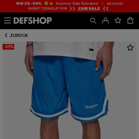
BIS ZU -65%
😲💥 Summer Sale Reloaded — absolute
Zum
Zum
RABATTESKALATION ❯❯
ZUM SALE
❮❮
Inhalt
Fußzeile
springen
springen
ZURÜCK
-33%