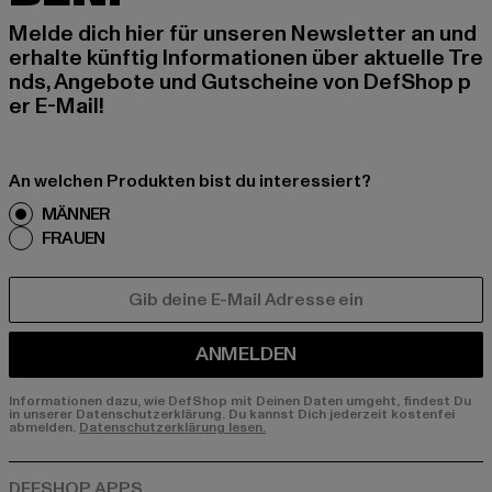
Melde dich hier für unseren Newsletter an und
erhalte künftig Informationen über aktuelle Tre
nds, Angebote und Gutscheine von DefShop p
er E-Mail!
An welchen Produkten bist du interessiert?
MÄNNER
FRAUEN
E-MAIL
ANMELDEN
Informationen dazu, wie DefShop mit Deinen Daten umgeht, findest Du
in unserer Datenschutzerklärung. Du kannst Dich jederzeit kostenfei
abmelden.
Datenschutzerklärung lesen.