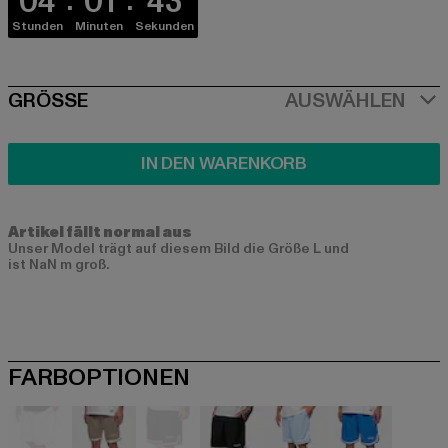
04
01
43
Stunden
Minuten
Sekunden
SIZE
GRÖSSE
AUSWÄHLEN
IN DEN WARENKORB
Artikel fällt normal aus
Unser Model trägt auf diesem Bild die Größe L und
ist NaN m groß.
FARBOPTIONEN