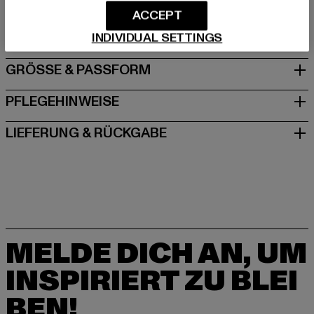
Hersteller: Dropsize GmbH |
management@dropsize.de
ACCEPT
Motzener Straße 6 | 12277 Berlin | DE
INDIVIDUAL SETTINGS
GRÖSSE & PASSFORM
PFLEGEHINWEISE
LIEFERUNG & RÜCKGABE
MELDE DICH AN, UM
INSPIRIERT ZU BLEI
BEN!