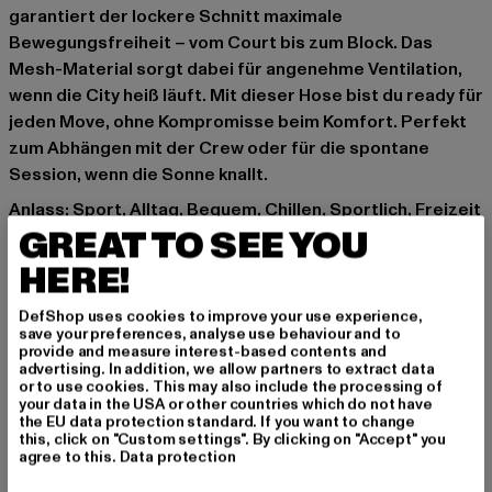
garantiert der lockere Schnitt maximale
Bewegungsfreiheit – vom Court bis zum Block. Das
Mesh-Material sorgt dabei für angenehme Ventilation,
wenn die City heiß läuft. Mit dieser Hose bist du ready für
jeden Move, ohne Kompromisse beim Komfort. Perfekt
zum Abhängen mit der Crew oder für die spontane
Session, wenn die Sonne knallt.
Anlass: Sport, Alltag, Bequem, Chillen, Sportlich, Freizeit
GREAT TO SEE YOU
Verschlussarten: Kordelzug
Details: Brandlogo
HERE!
Schnitt: Locker
Marke: Dropsize
DefShop uses cookies to improve your use experience,
save your preferences, analyse use behaviour and to
Kat.: Bekleidung
provide and measure interest-based contents and
Farbe: braun
advertising. In addition, we allow partners to extract data
or to use cookies. This may also include the processing of
Hersteller Farbe: chocolate brown
your data in the USA or other countries which do not have
Materialzusammensetzung: 100% Polyester
the EU data protection standard. If you want to change
this, click on "Custom settings". By clicking on "Accept" you
Art.Nr: DSSH007-14339
agree to this.
Data protection