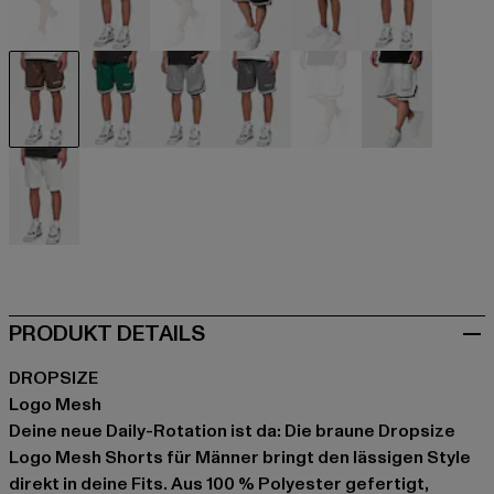
beige
beige
schwarz
schwarz
blau
blau
braun
grün
grau
grau
weiß
weiß
weiß
PRODUKT DETAILS
DROPSIZE
Logo Mesh
Deine neue Daily-Rotation ist da: Die braune Dropsize
Logo Mesh Shorts für Männer bringt den lässigen Style
direkt in deine Fits. Aus 100 % Polyester gefertigt,