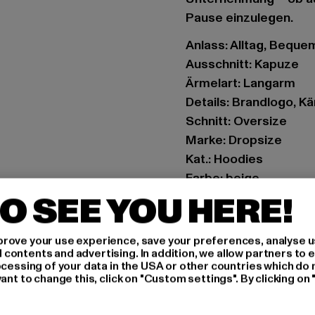
Pause einzulegen.
Anlass: Alltag, Bequem,
Ausschnitt: Kapuze
Ärmelart: Langarm
Details: Brandlogo, K
Schnitt: Oversize
Marke: Dropsize
Kat.: Hoodies
Farbe: beige
Hersteller Farbe: coc
O SEE YOU HERE!
Materialzusammenset
Art.Nr: DSHD060COC
rove your use experience, save your preferences, analyse u
ontents and advertising. In addition, we allow partners to e
ocessing of your data in the USA or other countries which do 
Hersteller: Dropsize
ant to change this, click on "Custom settings". By clicking on 
Motzener Straße 6 | 12