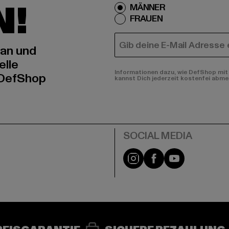
N!
MÄNNER
FRAUEN
E-MAIL
 an und
elle
Informationen dazu, wie DefShop mit 
 DefShop
kannst Dich jederzeit kostenfei abme
e
Instagram
Facebook
YouTube