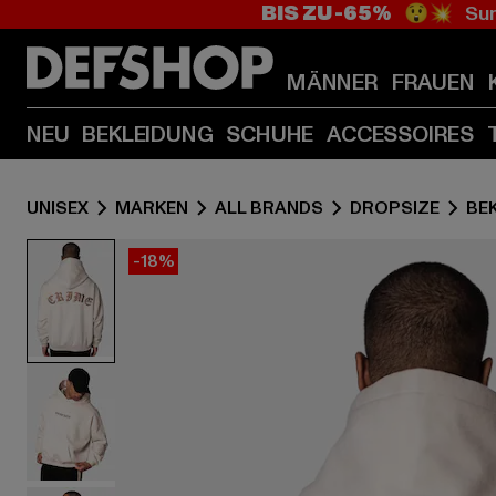
BIS ZU -65%
😲💥 Sum
MÄNNER
FRAUEN
NEU
BEKLEIDUNG
SCHUHE
ACCESSOIRES
UNISEX
MARKEN
ALL BRANDS
DROPSIZE
BE
-18%