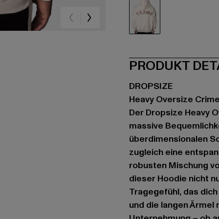
beige
PRODUKT DET
DROPSIZE
Heavy Oversize Crim
Der Dropsize Heavy O
massive Bequemlichkeit
überdimensionalen Sch
zugleich eine entspann
robusten Mischung vo
dieser Hoodie nicht 
Tragegefühl, das dich
und die langen Ärmel 
Unternehmung – ob au