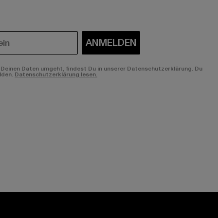
ANMELDEN
Deinen Daten umgeht, findest Du in unserer Datenschutzerklärung. Du
lden.
Datenschutzerklärung lesen.