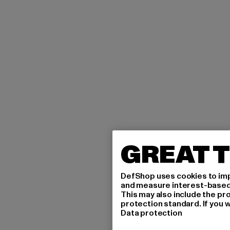
GREAT T
DefShop uses cookies to imp
and measure interest-based c
This may also include the pr
protection standard. If you w
Data protection