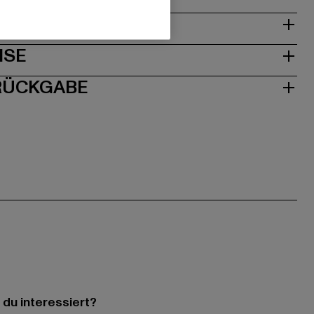
& PASSFORM
ISE
 RÜCKGABE
 du interessiert?