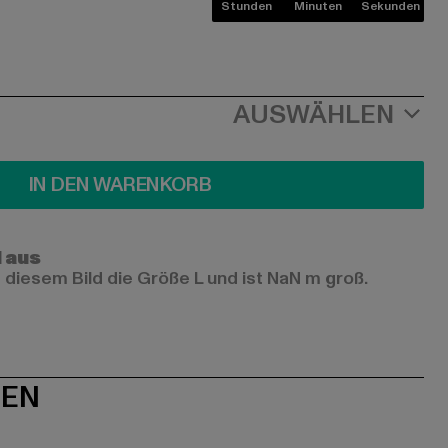
Stunden
Minuten
Sekunden
AUSWÄHLEN
IN DEN WARENKORB
l aus
 diesem Bild die Größe L und ist NaN m groß.
NEN