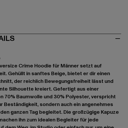
AILS
e
versize Crime Hoodie für Männer setzt auf
. Gehüllt in sanftes Beige, bietet er dir einen
nitt, der reichlich Bewegungsfreiheit lässt und
te Silhouette kreiert. Gefertigt aus einer
n 70% Baumwolle und 30% Polyester, verspricht
nur Beständigkeit, sondern auch ein angenehmes
 den ganzen Tag begleitet. Die großzügige Kapuze
machen ihn zum idealen Begleiter für jede
f dem Weg, im Studio oder einfach nur, um eine