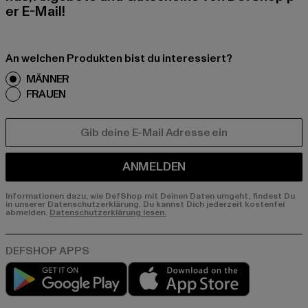
er E-Mail!
An welchen Produkten bist du interessiert?
MÄNNER
FRAUEN
E-MAIL
ANMELDEN
Informationen dazu, wie DefShop mit Deinen Daten umgeht, findest Du
in unserer Datenschutzerklärung. Du kannst Dich jederzeit kostenfei
abmelden.
Datenschutzerklärung lesen.
Play market
App store