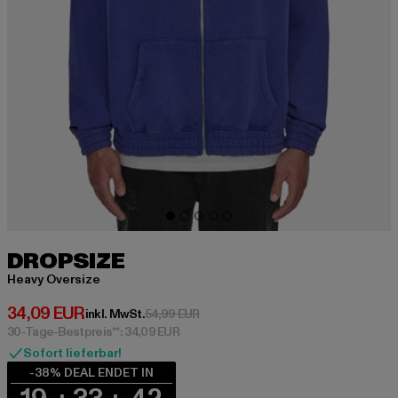
DROPSIZE
Heavy Oversize
Derzeitiger Preis: 34,09 EUR
34,09 EUR
Aktionspreis: 54,99 EUR
inkl. MwSt.
54,99 EUR
30-Tage-Bestpreis**: 34,09 EUR
Sofort lieferbar!
-38% DEAL ENDET IN