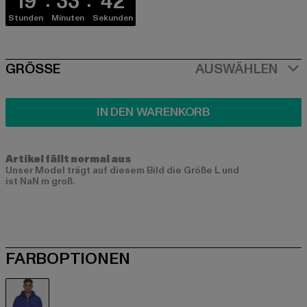
19
33
42
Stunden
Minuten
Sekunden
SIZE
GRÖSSE
AUSWÄHLEN
IN DEN WARENKORB
Artikel fällt normal aus
Unser Model trägt auf diesem Bild die Größe L und
ist NaN m groß.
FARBOPTIONEN