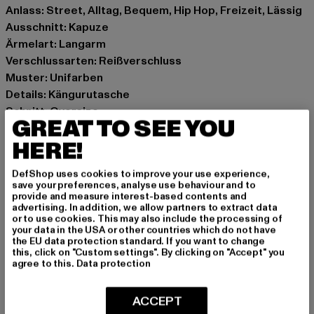
Anlass: Street, Alltag, Bequem, Hip Hop, Freizeit, Lässig
Ausschnitt: Kapuze
Ärmelart: Langarm
Verschlussarten: Reißverschluss
Muster: Unifarben
Details: Kängurutasche
Schnitt: Oversize
GREAT TO SEE YOU
Marke: Dropsize
HERE!
Kat.: Zip Hoodies
Farbe: blau
DefShop uses cookies to improve your use experience,
Hersteller Farbe: washed blue
save your preferences, analyse use behaviour and to
Materialzusammensetzung: 70% Baumwolle, 30%
provide and measure interest-based contents and
advertising. In addition, we allow partners to extract data
Polyester
or to use cookies. This may also include the processing of
Art.Nr: DSZH19-04347
your data in the USA or other countries which do not have
the EU data protection standard. If you want to change
this, click on "Custom settings". By clicking on "Accept" you
Hersteller: Dropsize GmbH |
management@dropsize.de
agree to this.
Data protection
Motzener Straße 6 | 12277 Berlin | DE
ACCEPT