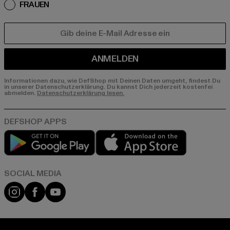
FRAUEN
E-MAIL
ANMELDEN
Informationen dazu, wie DefShop mit Deinen Daten umgeht, findest Du
in unserer Datenschutzerklärung. Du kannst Dich jederzeit kostenfei
abmelden.
Datenschutzerklärung lesen.
Play market
App store
Instagram
Facebook
YouTube