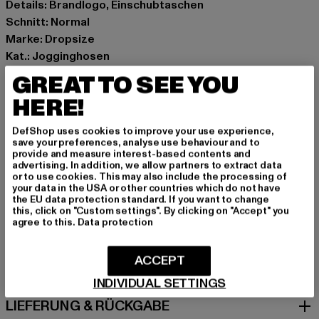
Details: Brandlogo, Einschubtaschen
Schnitt: Normal
Marke: Dropsize
Kat.: Jogginghosen
Farbe: grau
GREAT TO SEE YOU
Hersteller Farbe: stone
HERE!
Materialzusammensetzung: 70% Baumwolle, 30%
Polyester
DefShop uses cookies to improve your use experience,
Art.Nr: DS-SP-019-00372
save your preferences, analyse use behaviour and to
provide and measure interest-based contents and
advertising. In addition, we allow partners to extract data
Hersteller: Dropsize GmbH |
management@dropsize.de
or to use cookies. This may also include the processing of
your data in the USA or other countries which do not have
Motzener Straße 6 | 12277 Berlin | DE
the EU data protection standard. If you want to change
this, click on "Custom settings". By clicking on "Accept" you
agree to this.
Data protection
GRÖSSE & PASSFORM
ACCEPT
PFLEGEHINWEISE
INDIVIDUAL SETTINGS
LIEFERUNG & RÜCKGABE