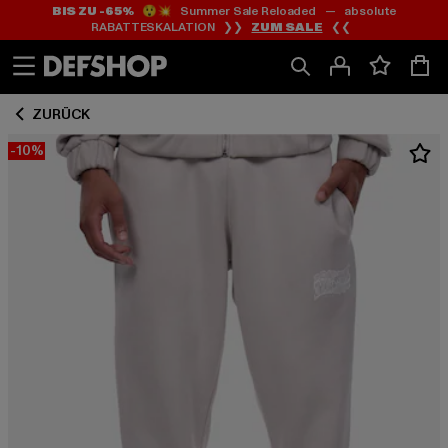
BIS ZU -65%
😲💥 Summer Sale Reloaded — absolute
Zum
Zum
RABATTESKALATION ❯❯
ZUM SALE
❮❮
Inhalt
Fußzeile
springen
springen
ZURÜCK
-10%