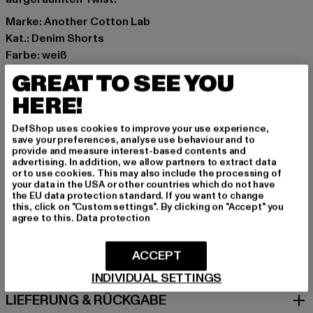
Marke: Another Cotton Lab
Kat.: Denim Shorts
Farbe: weiß
Hersteller Farbe: white
GREAT TO SEE YOU
Materialzusammensetzung: 50% Baumwolle, 45%
HERE!
Polyester, 5% Elasthan
Art.Nr: PD00006792-00220
DefShop uses cookies to improve your use experience,
save your preferences, analyse use behaviour and to
provide and measure interest-based contents and
Hersteller: Urban Styles Agency GmbH & Co. KG |
advertising. In addition, we allow partners to extract data
agentur@urbanstylesagency.com
or to use cookies. This may also include the processing of
your data in the USA or other countries which do not have
Schanzenstraße 41 | 51063 Köln | DE
the EU data protection standard. If you want to change
this, click on "Custom settings". By clicking on "Accept" you
agree to this.
Data protection
GRÖSSE & PASSFORM
ACCEPT
PFLEGEHINWEISE
INDIVIDUAL SETTINGS
LIEFERUNG & RÜCKGABE