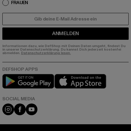
FRAUEN
E-MAIL
ANMELDEN
Informationen dazu, wie DefShop mit Deinen Daten umgeht, findest Du
in unserer Datenschutzerklärung. Du kannst Dich jederzeit kostenfei
abmelden.
Datenschutzerklärung lesen.
Play market
App store
Instagram
Facebook
YouTube