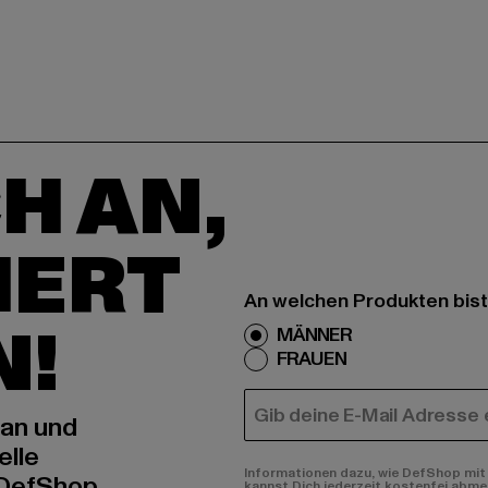
H AN,
IERT
An welchen Produkten bist
N!
MÄNNER
FRAUEN
E-MAIL
 an und
elle
Informationen dazu, wie DefShop mit 
 DefShop
kannst Dich jederzeit kostenfei abme