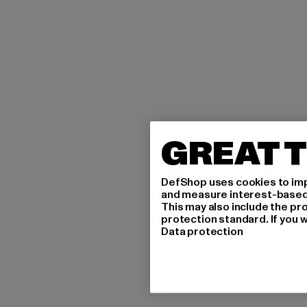
GREAT T
DefShop uses cookies to imp
and measure interest-based c
This may also include the pr
protection standard. If you w
Data protection