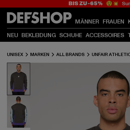
BIS ZU -65%
😲💥 Sum
MÄNNER
FRAUEN
NEU
BEKLEIDUNG
SCHUHE
ACCESSOIRES
UNISEX
MARKEN
ALL BRANDS
UNFAIR ATHLETI