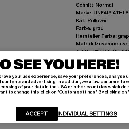
Schnitt: Normal
Marke: UNFAIR ATHL
Kat.: Pullover
Farbe: grau
Hersteller Farbe: grap
Materialzusammenset
Art.Nr: UNFR25117-23
O SEE YOU HERE!
Hersteller: UTEX Gmb
Tulbeckstraße 32 | 8
rove your use experience, save your preferences, analyse u
ontents and advertising. In addition, we allow partners to e
ocessing of your data in the USA or other countries which do 
ant to change this, click on "Custom settings". By clicking on 
GRÖSSE 
PFLEGEHINWE
ACCEPT
INDIVIDUAL SETTINGS
LIEFERUNG &