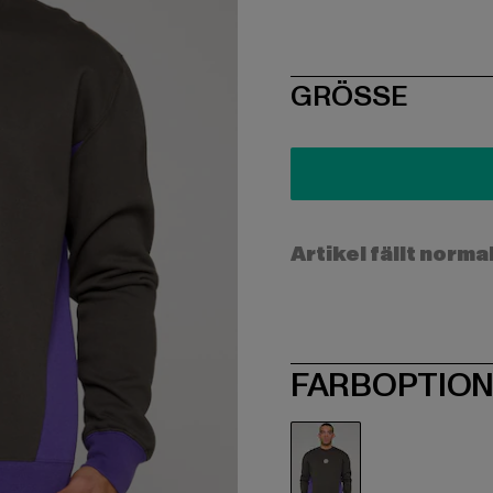
SIZE
GRÖSSE
Artikel fällt norma
FARBOPTIO