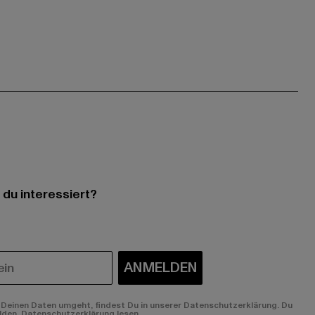
 du interessiert?
ANMELDEN
Deinen Daten umgeht, findest Du in unserer Datenschutzerklärung. Du
lden.
Datenschutzerklärung lesen.