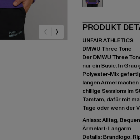
grau
PRODUKT DET
UNFAIR ATHLETICS
DMWU Three Tone
Der DMWU Three Tone
nur ein Basic. In Gra
Polyester-Mix gefertig
langen Ärmel machen i
chillige Sessions im S
Tamtam, dafür mit ma
Tage oder wenn der Vi
Anlass: Alltag, Bequem,
Ärmelart: Langarm
Details: Brandlogo, R