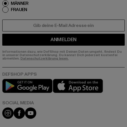
MÄNNER
FRAUEN
E-MAIL
ANMELDEN
Informationen dazu, wie DefShop mit Deinen Daten umgeht, findest Du
in unserer Datenschutzerklärung. Du kannst Dich jederzeit kostenfei
abmelden.
Datenschutzerklärung lesen.
Play market
App store
Instagram
Facebook
YouTube