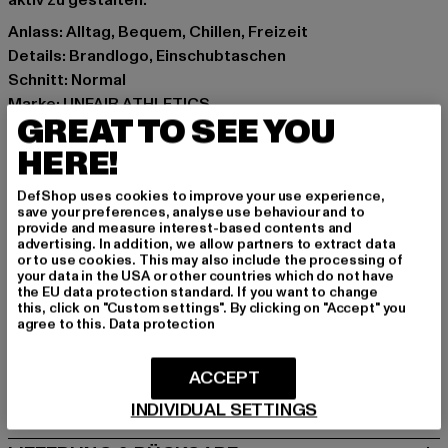
aktiv zu gestalten.
Anlass: Alltag, Bequem, Chillen, Freizeit
Details: Brandlogo, Einschubtaschen
Schnitt: Normal
Marke: UNFAIR ATHLETICS
GREAT TO SEE YOU
Kat.: Bekleidung
Farbe: rot
HERE!
Hersteller Farbe: burgundy
DefShop uses cookies to improve your use experience,
Materialzusammensetzung: 100% Polyester
save your preferences, analyse use behaviour and to
Art.Nr: UNFR26-091-00606
provide and measure interest-based contents and
advertising. In addition, we allow partners to extract data
or to use cookies. This may also include the processing of
Hersteller: UTEX GmbH |
info@unfairathletics.com
your data in the USA or other countries which do not have
the EU data protection standard. If you want to change
Tulbeckstraße 32 | 80339 München | DE
this, click on "Custom settings". By clicking on "Accept" you
agree to this.
Data protection
GRÖSSE & PASSFORM
ACCEPT
PFLEGEHINWEISE
INDIVIDUAL SETTINGS