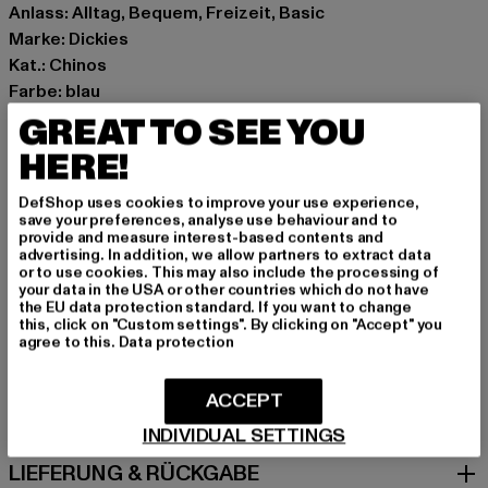
Anlass: Alltag, Bequem, Freizeit, Basic
Marke: Dickies
Kat.: Chinos
Farbe: blau
Hersteller Farbe: dark navy
GREAT TO SEE YOU
Materialzusammensetzung: 65% Polyester, 35%
HERE!
Baumwolle
Art.Nr: 0A4XK6DNX1-00470
DefShop uses cookies to improve your use experience,
save your preferences, analyse use behaviour and to
provide and measure interest-based contents and
Hersteller: VF International SAGL |
advertising. In addition, we allow partners to extract data
or to use cookies. This may also include the processing of
dickieslife_shop_de@vfc.com
your data in the USA or other countries which do not have
Via Laveggio 5 | 6855 Stabio | CH
the EU data protection standard. If you want to change
this, click on "Custom settings". By clicking on "Accept" you
agree to this.
Data protection
GRÖSSE & PASSFORM
ACCEPT
PFLEGEHINWEISE
INDIVIDUAL SETTINGS
LIEFERUNG & RÜCKGABE