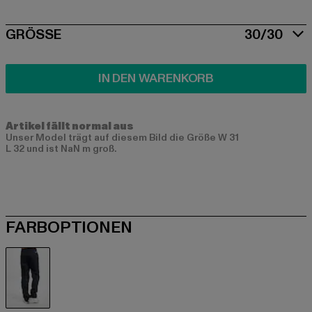
SIZE
GRÖSSE
30/30
IN DEN WARENKORB
Artikel fällt normal aus
Unser Model trägt auf diesem Bild die Größe W 31
L 32 und ist NaN m groß.
FARBOPTIONEN