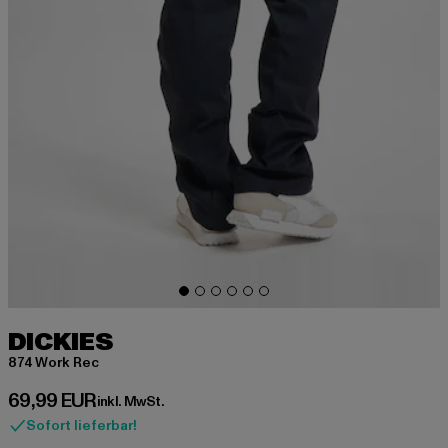
DICKIES
874 Work Rec
Derzeitiger Preis: 69,99 EUR
69,99 EUR
inkl. MwSt.
Sofort lieferbar!