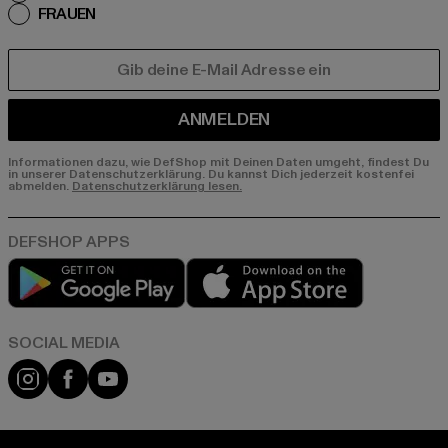
FRAUEN
E-MAIL
ANMELDEN
Informationen dazu, wie DefShop mit Deinen Daten umgeht, findest Du
in unserer Datenschutzerklärung. Du kannst Dich jederzeit kostenfei
abmelden.
Datenschutzerklärung lesen.
Play market
App store
Instagram
Facebook
YouTube